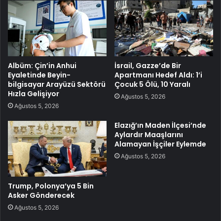
Albüm: Çin’in Anhui
İsrail, Gazze’de Bir
Eyaletinde Beyin-
Apartmanı Hedef Aldı: 1’i
bilgisayar Arayüzü Sektörü
Çocuk 5 Ölü, 10 Yaralı
Hızla Gelişiyor
Ağustos 5, 2026
Ağustos 5, 2026
Elazığ’ın Maden İlçesi’nde
Aylardır Maaşlarını
Alamayan İşçiler Eylemde
Ağustos 5, 2026
Trump, Polonya’ya 5 Bin
Asker Gönderecek
Ağustos 5, 2026