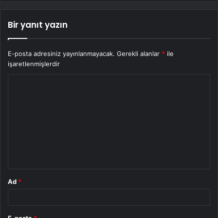
Bir yanıt yazın
E-posta adresiniz yayınlanmayacak.
Gerekli alanlar
*
ile
işaretlenmişlerdir
Y
o
r
u
m
*
Ad
*
E-posta
*