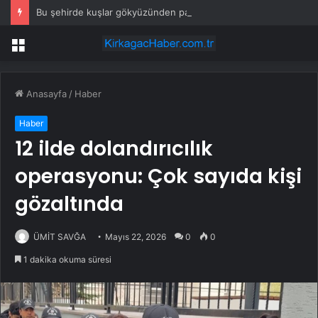
Bu şehirde kuşlar gökyüzünden patır patır düşüyor
Menü
Anasayfa
/
Haber
Haber
12 ilde dolandırıcılık
operasyonu: Çok sayıda kişi
gözaltında
ÜMİT SAVĞA
Mayıs 22, 2026
0
0
1 dakika okuma süresi