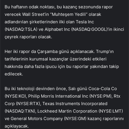
Bu haftanın odak noktası, bu kazanç sezonunda rapor
verecek Wall Street’in “Muhteşem Yedili” olarak
adlandırılan şirketlerinden ilki olan Tesla Inc
(NASDAQ:
TSLA
) ve Alphabet Inc (NASDAQ:
GOOGL
)’in ikinci
çeyrek raporları olacak.
Her iki rapor da Çarşamba günü açıklanacak. Trump’ın
tarifelerinin kurumsal kazançlar üzerindeki etkileri
hakkında daha fazla ipucu için bu raporlar yakından takip
edilecek.
Bu iki teknoloji devinden önce, Salı günü
Coca-Cola Co
(NYSE:
KO
), Philip Morris International Inc (NYSE:
PM
), Rtx
Corp (NYSE:
RTX
), Texas Instruments Incorporated
(NASDAQ:
TXN
),
Lockheed Martin
Corporation (NYSE:
LMT
)
ve General Motors Company (NYSE:
GM
) kazanç raporlarını
açıklayacak.