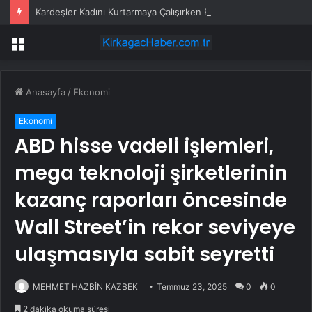
Kardeşler Kadını Kurtarmaya Çalışırken Bıçaklandı
Menü
Anasayfa
/
Ekonomi
Ekonomi
ABD hisse vadeli işlemleri,
mega teknoloji şirketlerinin
kazanç raporları öncesinde
Wall Street’in rekor seviyeye
ulaşmasıyla sabit seyretti
MEHMET HAZBİN KAZBEK
Temmuz 23, 2025
0
0
2 dakika okuma süresi