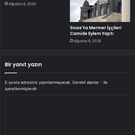
Ağustos 6, 2026
Sivas’ta Mermer İşçileri
Camide Eylem Yaptı
Ağustos 6, 2026
Bir yanıt yazın
E-posta adresiniz yayınlanmayacak.
Gerekli alanlar
*
ile
işaretlenmişlerdir
Y
o
r
u