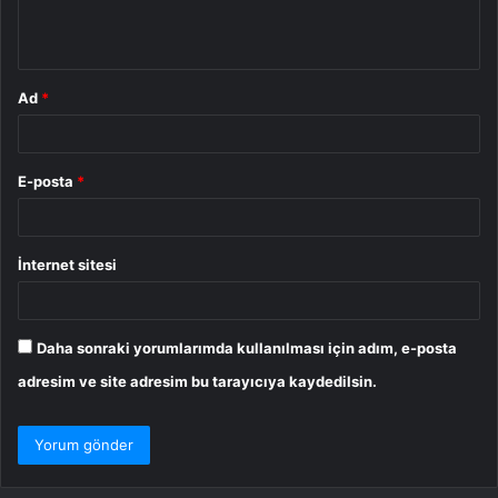
m
*
Ad
*
E-posta
*
İnternet sitesi
Daha sonraki yorumlarımda kullanılması için adım, e-posta
adresim ve site adresim bu tarayıcıya kaydedilsin.