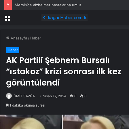
Mersin’de alzheimer hastalarına umut
Menü
Anasayfa
/
Haber
Haber
AK Partili Şebnem Bursalı
“ıstakoz” krizi sonrası ilk kez
görüntülendi
ÜMİT SAVĞA
Nisan 17, 2024
0
0
1 dakika okuma süresi