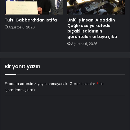
Tulsi Gabbard’dan İstifa
Ünlü iş insanı Alaaddin
Çağlıköse’ye kafede
Ağustos 6, 2026
bıçaklı saldırının
görüntüleri ortaya çıktı
Ağustos 6, 2026
Bir yanıt yazın
E-posta adresiniz yayınlanmayacak.
Gerekli alanlar
*
ile
işaretlenmişlerdir
Y
o
r
u