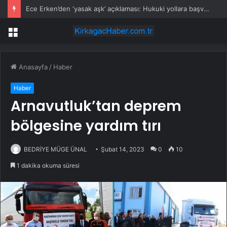
Ece Erken’den ‘yasak aşk’ açıklaması: Hukuki yollara başvuruyor
Menü
Anasayfa
/
Haber
Haber
Arnavutluk’tan deprem
bölgesine yardım tırı
BEDRİYE MÜGE ÜNAL
Şubat 14, 2023
0
10
1 dakika okuma süresi