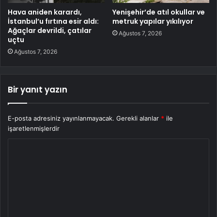
Hava aniden karardı,
Yenişehir’de atıl okullar ve
İstanbul’u fırtına esir aldı:
metruk yapılar yıkılıyor
Ağaçlar devrildi, çatılar
Ağustos 7, 2026
uçtu
Ağustos 7, 2026
Bir yanıt yazın
E-posta adresiniz yayınlanmayacak.
Gerekli alanlar
*
ile
işaretlenmişlerdir
Y
o
r
u
m