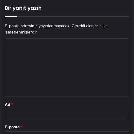
Bir yanıt yazın
E-posta adresiniz yayınlanmayacak.
Gerekli alanlar
*
ile
işaretlenmişlerdir
Y
o
r
u
m
*
Ad
*
E-posta
*