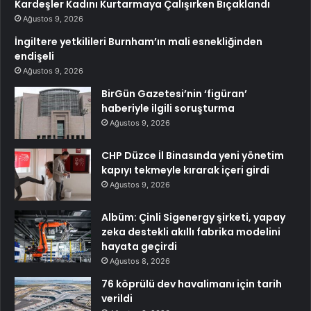
Kardeşler Kadını Kurtarmaya Çalışırken Bıçaklandı
Ağustos 9, 2026
İngiltere yetkilileri Burnham’ın mali esnekliğinden
endişeli
Ağustos 9, 2026
BirGün Gazetesi’nin ‘figüran’
haberiyle ilgili soruşturma
Ağustos 9, 2026
CHP Düzce İl Binasında yeni yönetim
kapıyı tekmeyle kırarak içeri girdi
Ağustos 9, 2026
Albüm: Çinli Sigenergy şirketi, yapay
zeka destekli akıllı fabrika modelini
hayata geçirdi
Ağustos 8, 2026
76 köprülü dev havalimanı için tarih
verildi