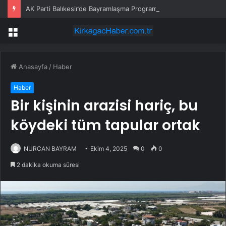
AK Parti Balıkesir’de Bayramlaşma Programı
Menü
Anasayfa
/
Haber
Haber
Bir kişinin arazisi hariç, bu
köydeki tüm tapular ortak
NURCAN BAYRAM
Ekim 4, 2025
0
0
2 dakika okuma süresi