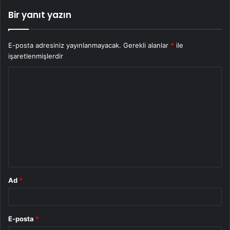
Bir yanıt yazın
E-posta adresiniz yayınlanmayacak.
Gerekli alanlar
*
ile
işaretlenmişlerdir
Y
o
r
u
m
*
Ad
*
E-posta
*