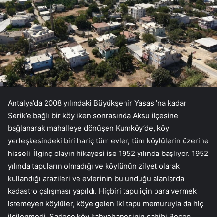
Antalya’da 2008 yılındaki Büyükşehir Yasası’na kadar
Serik’e bağlı bir köy iken sonrasında Aksu ilçesine
bağlanarak mahalleye dönüşen Kumköy’de, köy
yerleşkesindeki biri hariç tüm evler, tüm köylülerin üzerine
hisseli. İlginç olayın hikayesi ise 1952 yılında başlıyor. 1952
yılında tapuların olmadığı ve köylünün zilyet olarak
kullandığı arazileri ve evlerinin bulunduğu alanlarda
kadastro çalışması yapıldı. Hiçbiri tapu için para vermek
istemeyen köylüler, köye gelen iki tapu memuruyla da hiç
ilgilenmedi. Sadece köy kahvehanesinin sahibi Recep