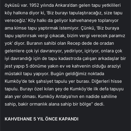
öyküsü var. 1952 yılında Ankara’dan gelen tapu yetkilileri
köy halkına diyor ki, ‘Biz burayı tapulaştıracağız, size tapu
vereceğiz.’ Köy halkı da geliyor kahvehaneye toplanıyor
ama kimse tapu yaptırmak istemiyor. Çünkü, ‘Biz buraya
tapu yaptırırsak vergi çıkacak, bizim vergi verecek paramız
yok’ diyor. Buranın sahibi olan Recep dede de oradan
gelenlere çok iyi davranıyor, yediriyor, içiriyor, onlara çok
iyi davrandığı için de tapu kadastroda çalışan arkadaşlar bir
jest yapıp 5 dönüme yakın ev ve kahvenin olduğu araziyi
müstakil tapu yapıyor. Bugün geldiğimiz noktada
Kumköy’de tek şahsiyet tapulu yer burası. Diğerleri hisse
tapulu. Burayı özel kılan şey de Kumköy’de ilk defa tapuyu
alan yer olması. Kumköy Antalya’nın en nadide sahiline
sahip, bakir ormanlık alana sahip bir bölge” dedi.
KAHVEHANE 5 YIL ÖNCE KAPANDI