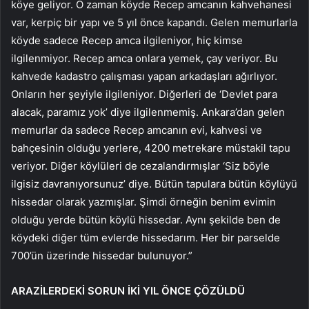
köye geliyor. O zaman köyde Recep amcanın kahvehanesi
var, kerpiç bir yapı ve 5 yıl önce kapandı. Gelen memurlarla
köyde sadece Recep amca ilgileniyor, hiç kimse
ilgilenmiyor. Recep amca onlara yemek, çay veriyor. Bu
kahvede kadastro çalışması yapan arkadaşları ağırlıyor.
Onların her şeyiyle ilgileniyor. Diğerleri de ‘Devlet para
alacak, paramız yok’ diye ilgilenmemiş. Ankara’dan gelen
memurlar da sadece Recep amcanın evi, kahvesi ve
bahçesinin olduğu yerlere, 4200 metrekare müstakil tapu
veriyor. Diğer köylüleri de cezalandırmışlar ‘Siz böyle
ilgisiz davranıyorsunuz’ diye. Bütün tapulara bütün köylüyü
hissedar olarak yazmışlar. Şimdi örneğin benim evimin
olduğu yerde bütün köylü hissedar. Aynı şekilde ben de
köydeki diğer tüm evlerde hissedarım. Her bir parselde
700’ün üzerinde hissedar bulunuyor.”
ARAZİLERDEKİ SORUN İKİ YIL ÖNCE ÇÖZÜLDÜ