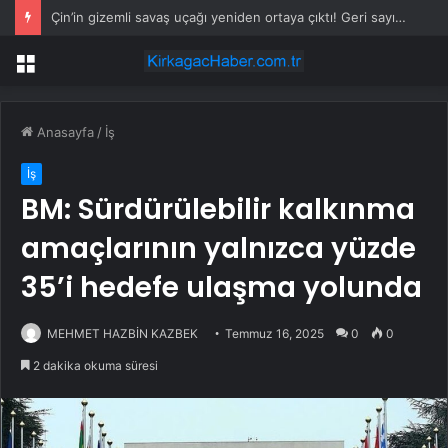
Çin’in gizemli savaş uçağı yeniden ortaya çıktı! Geri sayım başladı
Menü
Anasayfa
/
İş
İş
BM: Sürdürülebilir kalkınma
amaçlarının yalnızca yüzde
35’i hedefe ulaşma yolunda
MEHMET HAZBİN KAZBEK
Temmuz 16, 2025
0
0
2 dakika okuma süresi