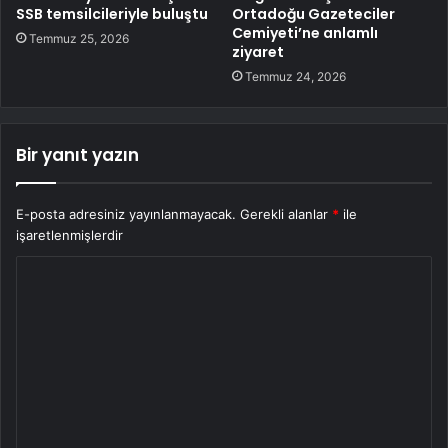
SSB temsilcileriyle buluştu
Ortadoğu Gazeteciler
Cemiyeti’ne anlamlı
Temmuz 25, 2026
ziyaret
Temmuz 24, 2026
Bir yanıt yazın
E-posta adresiniz yayınlanmayacak.
Gerekli alanlar
*
ile
işaretlenmişlerdir
Y
o
r
u
m
*