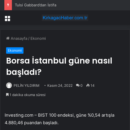
Tulsi Gabbard’dan İstifa
Menü
Anasayfa
/
Ekonomi
Ekonomi
Borsa İstanbul güne nasıl
başladı?
PELİN YILDIRIM
Kasım 24, 2022
0
14
1 dakika okuma süresi
Investing.com –
BIST 100
endeksi, güne %0,54 artışla
4.880,46 puandan başladı.