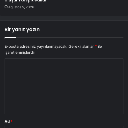
Ağustos 5, 2026
Bir yanıt yazın
E-posta adresiniz yayınlanmayacak.
Gerekli alanlar
*
ile
işaretlenmişlerdir
Y
o
r
u
m
*
Ad
*