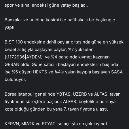
spor
ve
sınai
endeksi güne yatay başladı.
Bankalar
ve
holding
kesimi ise hafif alıcılı bir başlangıç
yaptı.
BIST 100 endeksine dahil paylar ortasında güne en yüksek
bedel artışıyla başlayan paylar, %7 yükselen
{{1172936|AYDEM} ve %4 bandında kıymet kazanan
GESAN
oldu. Güne satıcılı başlayan endekslerin başında
ise %5 düşen
HEKTS
ve %4’e yakın kayıpla başlayan
SASA
bulunuyor.
Borsa İstanbul genelinde
YBTAS
,
UZERB
ve
ALFAS
, tavan
fiyatından süreçlere başladı. ALFAS, böylelikle borsaya
kote olduğu günden bu yana 7. tavan fiyatına ulaştı.
KERVN
,
MIATK
ve
ETYAT
ise açılışta en çok kıymet