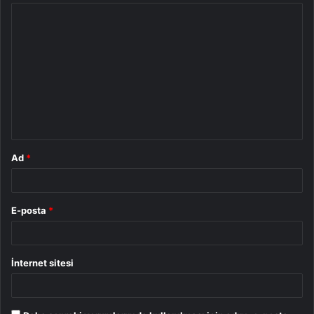
Y
o
r
u
m
*
Ad
*
E-posta
*
İnternet sitesi