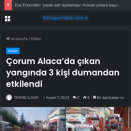
Ece Erken’den ‘yasak aşk’ açıklaması: Hukuki yollara başvuruyor
Menü
Anasayfa
/
Haber
Haber
Çorum Alaca’da çıkan
yangında 3 kişi dumandan
etkilendi
TEVHİD İLGÜN
Kasım 7, 2023
0
0
Bir dakikadan az