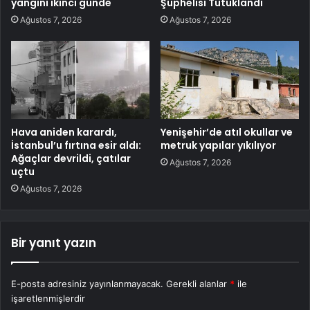
yangını ikinci günde
Şüphelisi Tutuklandı
Ağustos 7, 2026
Ağustos 7, 2026
Hava aniden karardı,
Yenişehir’de atıl okullar ve
İstanbul’u fırtına esir aldı:
metruk yapılar yıkılıyor
Ağaçlar devrildi, çatılar
Ağustos 7, 2026
uçtu
Ağustos 7, 2026
Bir yanıt yazın
E-posta adresiniz yayınlanmayacak.
Gerekli alanlar
*
ile
işaretlenmişlerdir