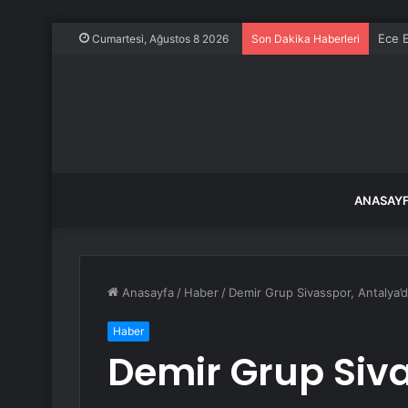
Ece E
Cumartesi, Ağustos 8 2026
Son Dakika Haberleri
ANASAY
Anasayfa
/
Haber
/
Demir Grup Sivasspor, Antalya’d
Haber
Demir Grup Siv