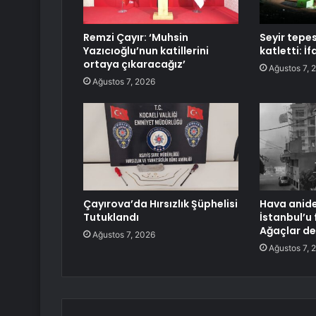
Remzi Çayır: ‘Muhsin
Seyir tepes
Yazıcıoğlu’nun katillerini
katletti: İf
ortaya çıkaracağız’
Ağustos 7, 
Ağustos 7, 2026
Çayırova’da Hırsızlık Şüphelisi
Hava anide
Tutuklandı
İstanbul’u f
Ağaçlar dev
Ağustos 7, 2026
Ağustos 7, 