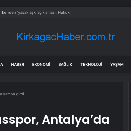
rken’den ‘yasak aşk’ açıklaması: Hukuki yollara başvuruyor
FA
HABER
EKONOMI
SAĞLIK
TEKNOLOJI
YAŞAM
a kampa girdi
asspor, Antalya’da