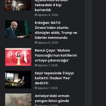
açıklarında su alan
teknedeki 4 kişi
kurtarıldı
Ağustos 8, 2026
Erdoğan: NATO
Zirvesi’nden olumlu
dönüşler aldık, Trump ve
liderler memnundu
Ağustos 8, 2026
Remzi Çayır: ‘Muhsin
Yazıcıoğlu’nun katillerini
ortaya çıkaracağız’
Ağustos 7, 2026
Seyir tepesinde 3 kişiyi
katletti: İfadesi ‘Pes’
dedirtti
Ağustos 7, 2026
Antalya’daki orman
yangını ikinci günde
Ağustos 7, 2026