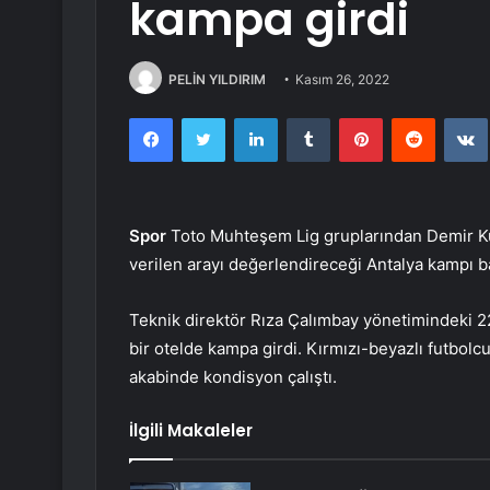
kampa girdi
PELİN YILDIRIM
Kasım 26, 2022
Facebook
Twitter
LinkedIn
Tumblr
Pinterest
Reddit
Spor
Toto Muhteşem Lig gruplarından Demir K
verilen arayı değerlendireceği Antalya kampı b
Teknik direktör Rıza Çalımbay yönetimindeki 22
bir otelde kampa girdi. Kırmızı-beyazlı futbolcu
akabinde kondisyon çalıştı.
İlgili Makaleler