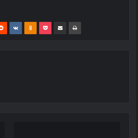
erest
Reddit
VKontakte
Odnoklassniki
Pocket
E-Posta ile paylaş
Yazdır