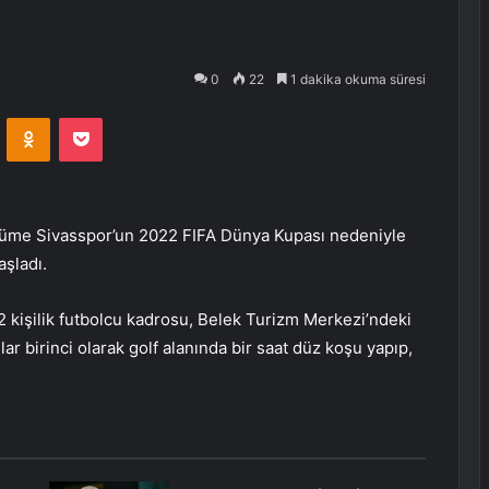
0
22
1 dakika okuma süresi
VKontakte
Odnoklassniki
Pocket
üme Sivasspor’un 2022 FIFA Dünya Kupası nedeniyle
aşladı.
 kişilik futbolcu kadrosu, Belek Turizm Merkezi’ndeki
lar birinci olarak golf alanında bir saat düz koşu yapıp,