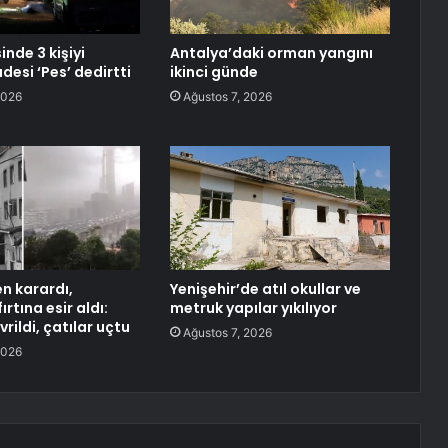
inde 3 kişiyi
Antalya’daki orman yangını
adesi ‘Pes’ dedirtti
ikinci günde
2026
Ağustos 7, 2026
n karardı,
Yenişehir’de atıl okullar ve
ırtına esir aldı:
metruk yapılar yıkılıyor
rildi, çatılar uçtu
Ağustos 7, 2026
2026