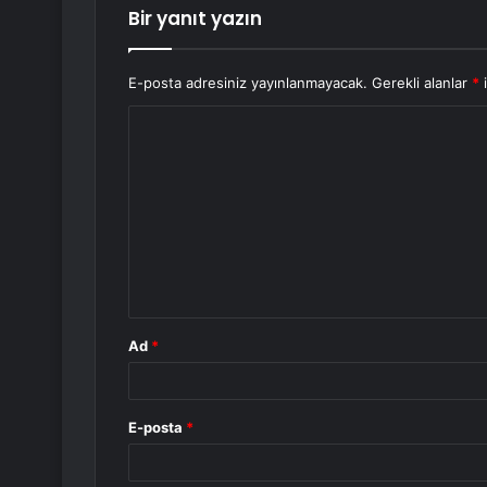
Bir yanıt yazın
E-posta adresiniz yayınlanmayacak.
Gerekli alanlar
*
i
Y
o
r
u
m
*
Ad
*
E-posta
*