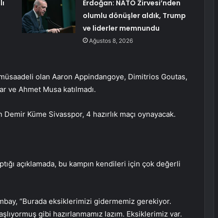
lı
Erdoğan: NATO Zirvesi’nden
olumlu dönüşler aldık, Trump
ve liderler memnundu
Ağustos 8, 2026
 müsaadeli olan Aaron Appindangoye, Dimitrios Goutas,
ar ve Ahmet Musa katılmadı.
 Demir Küme Sivasspor, 4 hazırlık maçı oynayacak.
ptığı açıklamada, bu kampın kendileri için çok değerli
ımbay, “Burada eksiklerimizi gidermemiz gerekiyor.
aşlıyormuş gibi hazırlanmamız lazım. Eksiklerimiz var.