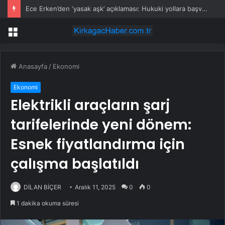
Ece Erken’den ‘yasak aşk’ açıklaması: Hukuki yollara başvuruyor
Menü
Anasayfa
/
Ekonomi
Ekonomi
Elektrikli araçların şarj
tarifelerinde yeni dönem:
Esnek fiyatlandırma için
çalışma başlatıldı
DİLAN BİÇER
Aralık 11, 2025
0
0
1 dakika okuma süresi