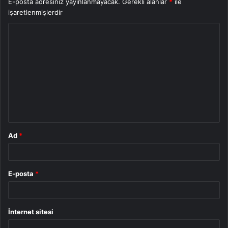
E-posta adresiniz yayınlanmayacak.
Gerekli alanlar
*
ile
işaretlenmişlerdir
Y
o
r
u
m
*
Ad
*
E-posta
*
İnternet sitesi