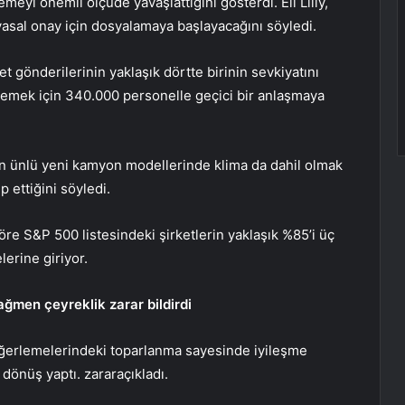
meyi önemli ölçüde yavaşlattığını gösterdi. Eli Lilly,
yasal onay için dosyalamaya başlayacağını söyledi.
t gönderilerinin yaklaşık dörtte birinin sevkiyatını
nlemek için 340.000 personelle geçici bir anlaşmaya
n ünlü yeni kamyon modellerinde klima da dahil olmak
p ettiğini söyledi.
re S&P 500 listesindeki şirketlerin yaklaşık %85’i üç
lerine giriyor.
ğmen çeyreklik zarar bildirdi
değerlemelerindeki toparlanma sayesinde iyileşme
 dönüş yaptı.
zarar
açıkladı.