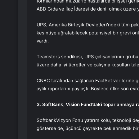
formlarından muzdarip hastalarda bilişsel gerile
ABD Gıda ve İlaç İdaresi de dahil olmak üzere 
UPS, Amerika Birleşik Devletleri’ndeki tüm pake
kesintiye uğratabilecek potansiyel bir grevi ö
vardı.
Teamsters sendikası, UPS çalışanlarının grubu
üzere daha iyi ücretler ve çalışma koşulları tale
CNBC tarafından sağlanan FactSet verilerine gö
aylık raporlarını paylaştı. Böylece öfke son evre
3. SoftBank, Vision Fund’daki toparlanmaya ra
Softbank
Vizyon Fonu yatırım kolu, teknoloji 
gösterse de, üçüncü çeyrekte beklenmedik bir