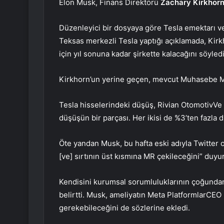
Elon Musk, Finans Direktörü
Zachary Kirkhor
Düzenleyici bir dosyaya göre Tesla emektarı ve
Teksas merkezli Tesla yaptığı açıklamada, Kir
için yıl sonuna kadar şirkette kalacağını söyledi
Kirkhorn’un yerine geçen, mevcut Muhasebe
Tesla hisselerindeki düşüş,
Rivian Otomotiv
Ve
düşüşün bir parçası. Her ikisi de %3’ten fazla d
Öte yandan Musk, bu hafta eski adıyla Twitter 
[ve] sırtının üst kısmına MR çekileceğini” duyu
Kendisini kurumsal sorumluluklarının çoğundan
belirtti. Musk, ameliyatın
Meta Platformlar
CEO
gerekebileceğini de sözlerine ekledi.