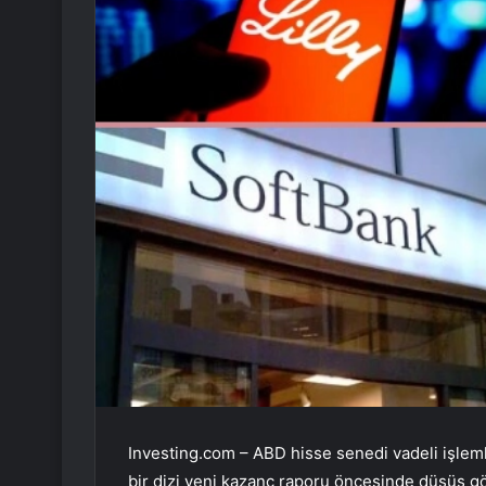
Investing.com – ABD hisse senedi vadeli işlemle
bir dizi yeni kazanç raporu öncesinde düşüş gö