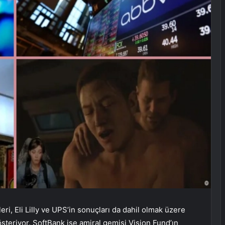
ri, Eli Lilly ve UPS’in sonuçları da dahil olmak üzere
steriyor. SoftBank ise amiral gemisi Vision Fund’ın