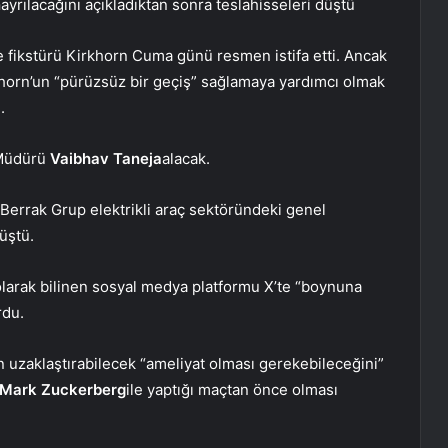
n
ayrılacağını açıkladıktan sonra
tesla
hisseleri düştü
 fikstürü Kirkhorn Cuma günü resmen istifa etti. Ancak
khorn’un “pürüzsüz bir geçiş” sağlamaya yardımcı olmak
.
 Müdürü
Vaibhav Taneja
alacak.
Berrak Grup
elektrikli araç sektöründeki genel
üştü.
olarak bilinen sosyal medya platformu X’te “boynuna
rdu.
 uzaklaştırabilecek “ameliyat olması gerekebileceğini”
Mark Zuckerberg
ile yaptığı maçtan önce olması