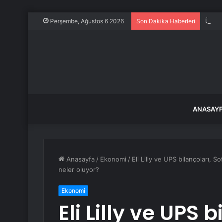
Ünlü 
Perşembe, Ağustos 6 2026
Son Dakika Haberleri
ANASAY
Anasayfa
/
Ekonomi
/
Eli Lilly ve UPS bilançoları, S
neler oluyor?
Ekonomi
Eli Lilly ve UPS b