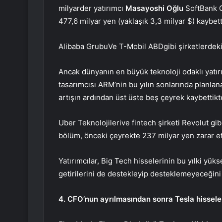
milyarder yatırımcı
Masayoshi Oğlu
SoftBank G
477,6 milyar yen (yaklaşık 3,3 milyar $) kaybetti
Alibaba Grubu
Ve
T-Mobil ABD
gibi şirketlerde
Ancak dünyanın en büyük teknoloji odaklı yatırı
tasarımcısı ARM’nin bu yılın sonlarında planl
artışın ardından üst üste beş çeyrek kaybettikt
Uber Teknolojileri
ve fintech şirketi Revolut gi
bölüm, önceki çeyrekte 237 milyar yen zarar et
Yatırımcılar, Big Tech hisselerinin bu yılki yü
getirilerini de destekleyip desteklemeyeceğini
4. CFO’nun ayrılmasından sonra Tesla hissele