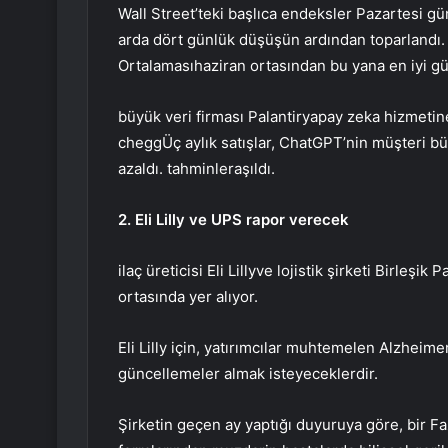
Wall Street’teki başlıca endeksler Pazartesi g
arda dört günlük düşüşün ardından toparlandı
Ortalaması
haziran ortasından bu yana en iyi g
büyük veri firması
Palantir
yapay zeka hizmetine
chegg
Üç aylık satışlar, ChatGPT’nin müşteri b
azaldı.
tahminler
aşıldı.
2. Eli Lilly ve UPS rapor verecek
ilaç üreticisi
Eli Lilly
ve lojistik şirketi
Birleşik P
ortasında yer alıyor.
Eli Lilly için, yatırımcılar muhtemelen Alzheim
güncellemeler almak isteyeceklerdir.
Şirketin geçen ay yaptığı duyuruya göre, bir Faz