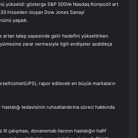
ünü yükseldi: gösterge
S&P 500
Ve
Nasdaq Kompozit
art
. 30 hisseden oluşan
Dow Jones Sanayi
ününü yaşadı.
 artan talep sayesinde gelir hedefini yükseltirken.
üyümesine zarar vermesiyle ilgili endişeler azaldıkça
arsel
hizmet
(UPS), rapor edilecek en büyük markaların
er hastalığı tedavisinin ruhsatlandırma süreci hakkında
 III çalışması, donanemab ilacının hastalığın hafif