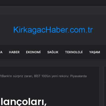
iş insanı Alaaddin Çağlıköse’ye kafede bıçaklı saldırının görüntüleri ortaya
FA
HABER
EKONOMI
SAĞLIK
TEKNOLOJI
YAŞAM
oftBank’ın sürpriz zararı, BİST 100’ün yeni rekoru: Piyasalarda
ilançoları,