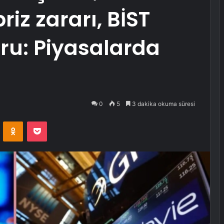
riz zararı, BİST
oru: Piyasalarda
0
5
3 dakika okuma süresi
VKontakte
Odnoklassniki
Pocket