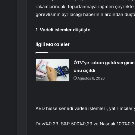
rakamlarındaki toparlanmaya rağmen çeyrekte sür
görevlisinin ayrılacağı haberinin ardından düşt
1. Vadeli işlemler düşüşte
İlgili Makaleler
ÖTV’ye taban geldi verginin
önü açıldı
Ağustos 6, 2026
ABD hisse senedi vadeli işlemleri, yatırımcılar 
Dow
%0.23,
S&P 500
%0,29 ve
Nasdak 100
%0,3