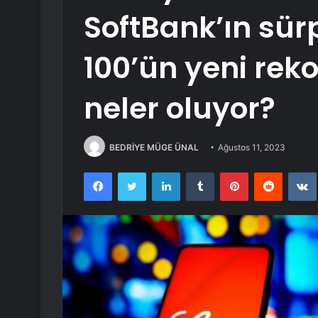
SoftBank’ın sürp
100’ün yeni rek
neler oluyor?
BEDRİYE MÜGE ÜNAL
Ağustos 11, 2023
Facebook
Twitter
LinkedIn
Tumblr
Pinterest
Reddit