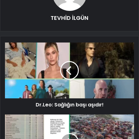
TEVHİD İLGÜN
Dr.Leo: Sağlığın başı aşıdır!