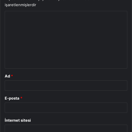
işaretlenmişlerdir
Y
o
r
u
m
*
Ad
*
E-posta
*
İnternet sitesi