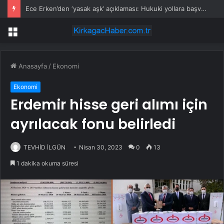
Ece Erken’den ‘yasak aşk’ açıklaması: Hukuki yollara başvuruyor
Menü
Anasayfa
/
Ekonomi
Ekonomi
Erdemir hisse geri alımı için
ayrılacak fonu belirledi
TEVHİD İLGÜN
Nisan 30, 2023
0
13
1 dakika okuma süresi