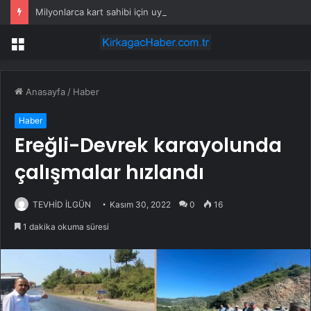
Milyonlarca kart sahibi için uyarı yapıldı: POS cihazına şifre girmeden önce bir kez daha düşünün
Menü
Anasayfa
/
Haber
Haber
Ereğli-Devrek karayolunda
çalışmalar hızlandı
TEVHİD İLGÜN
Kasım 30, 2022
0
16
1 dakika okuma süresi