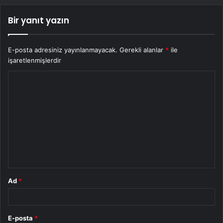
Bir yanıt yazın
E-posta adresiniz yayınlanmayacak.
Gerekli alanlar
*
ile
işaretlenmişlerdir
Y
o
r
u
m
*
Ad
*
E-posta
*