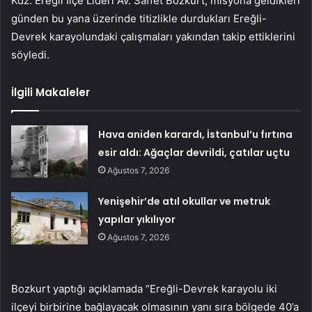
Kdz. Ereğli İlçe Lideri Av. Saffet Bozkurt, misyona geldikleri
günden bu yana üzerinde titizlikle durdukları Ereğli-
Devrek karayolundaki çalışmaları yakından takip ettiklerini
söyledi.
İlgili Makaleler
Hava aniden karardı, İstanbul’u fırtına
esir aldı: Ağaçlar devrildi, çatılar uçtu
Ağustos 7, 2026
Yenişehir’de atıl okullar ve metruk
yapılar yıkılıyor
Ağustos 7, 2026
Bozkurt yaptığı açıklamada “Ereğli-Devrek karayolu iki
ilçeyi birbirine bağlayacak olmasının yanı sıra bölgede 40’a