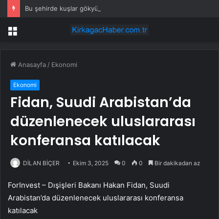
Bu şehirde kuşlar gökyüzünden patır patır düşüyor
Menü
Anasayfa
/
Ekonomi
Ekonomi
Fidan, Suudi Arabistan’da
düzenlenecek uluslararası
konferansa katılacak
DİLAN BİÇER
Ekim 3, 2025
0
0
Bir dakikadan az
ForInvest – Dışişleri Bakanı Hakan Fidan, Suudi
Arabistan’da düzenlenecek uluslararası konferansa
katılacak