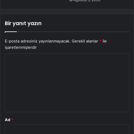
Bir yanıt yazın
E-posta adresiniz yayınlanmayacak.
Gerekli alanlar
*
ile
işaretlenmişlerdir
Y
o
r
u
m
*
Ad
*