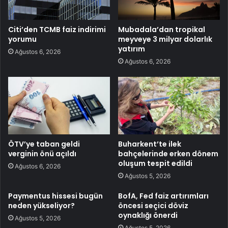
Citi’den TCMB faiz indirimi
Mubadala’dan tropikal
yorumu
meyveye 3 milyar dolarlık
yatırım
Ağustos 6, 2026
Ağustos 6, 2026
ÖTV’ye taban geldi
Buharkent’te ilek
verginin önü açıldı
bahçelerinde erken dönem
oluşum tespit edildi
Ağustos 6, 2026
Ağustos 5, 2026
Paymentus hissesi bugün
BofA, Fed faiz artırımları
neden yükseliyor?
öncesi seçici döviz
oynaklığı önerdi
Ağustos 5, 2026
Ağustos 5, 2026