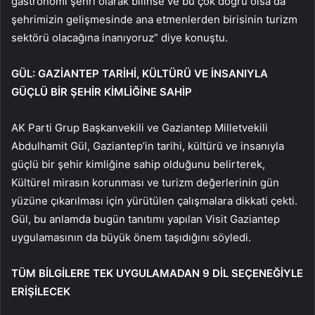
gastronomi şehri olarak bilinse ve bu çok doğru olsa da
şehrimizin gelişmesinde ana etmenlerden birisinin turizm
sektörü olacağına inanıyoruz” diye konuştu.
GÜL: GAZİANTEP TARİHİ, KÜLTÜRÜ VE İNSANIYLA
GÜÇLÜ BİR ŞEHİR KİMLİĞİNE SAHİP
AK Parti Grup Başkanvekili ve Gaziantep Milletvekili
Abdulhamit Gül, Gaziantep’in tarihi, kültürü ve insanıyla
güçlü bir şehir kimliğine sahip olduğunu belirterek,
Kültürel mirasın korunması ve turizm değerlerinin gün
yüzüne çıkarılması için yürütülen çalışmalara dikkati çekti.
Gül, bu anlamda bugün tanıtımı yapılan Visit Gaziantep
uygulamasının da büyük önem taşıdığını söyledi.
TÜM BİLGİLERE TEK UYGULAMADAN 9 DİL SEÇENEĞİYLE
ERİŞİLECEK