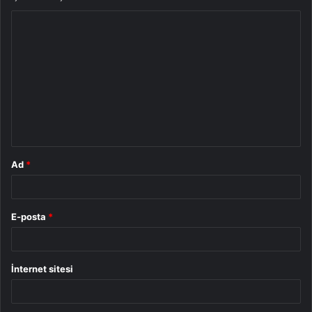
Y
o
r
u
m
*
Ad
*
E-posta
*
İnternet sitesi