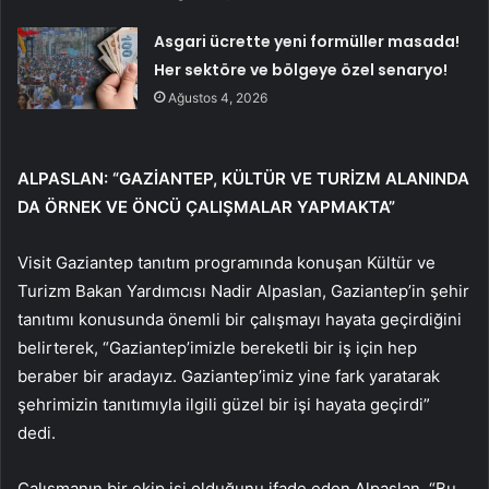
Asgari ücrette yeni formüller masada!
Her sektöre ve bölgeye özel senaryo!
Ağustos 4, 2026
ALPASLAN: “GAZİANTEP, KÜLTÜR VE TURİZM ALANINDA
DA ÖRNEK VE ÖNCÜ ÇALIŞMALAR YAPMAKTA”
Visit Gaziantep tanıtım programında konuşan Kültür ve
Turizm Bakan Yardımcısı Nadir Alpaslan, Gaziantep’in şehir
tanıtımı konusunda önemli bir çalışmayı hayata geçirdiğini
belirterek, “Gaziantep’imizle bereketli bir iş için hep
beraber bir aradayız. Gaziantep’imiz yine fark yaratarak
şehrimizin tanıtımıyla ilgili güzel bir işi hayata geçirdi”
dedi.
Çalışmanın bir ekip işi olduğunu ifade eden Alpaslan, “Bu