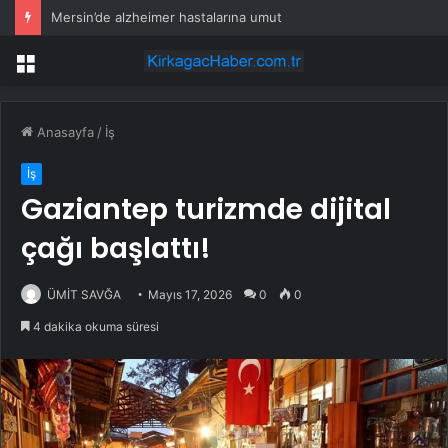
Mersin’de alzheimer hastalarına umut
Menü
Anasayfa
/
İş
İş
Gaziantep turizmde dijital
çağı başlattı!
ÜMİT SAVĞA
Mayıs 17, 2026
0
0
4 dakika okuma süresi