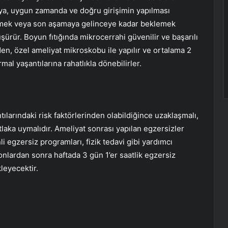
aya, uygun zamanda ve doğru girişimin yapılması
gitmek veya son aşamaya gelinceye kadar beklemek
şürür. Boyun fıtığında mikrocerrahi güvenilir ve başarılı
den, özel ameliyat mikroskobu ile yapılır ve ortalama 2
rmal yaşantılarına rahatlıkla dönebilirler.
ılarındaki risk faktörlerinden olabildiğince uzaklaşmalı,
tlaka uymalıdır. Ameliyat sonrası yapılan egzersizler
li egzersiz programları, fizik tedavi gibi yardımcı
nlardan sonra haftada 3 gün 1’er saatlik egzersiz
leyecektir.