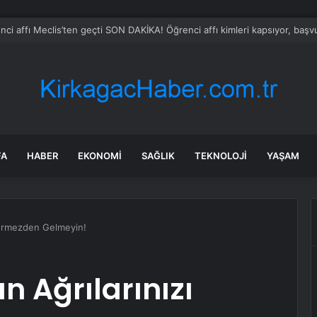
n Çine’de orman yangını: Evler tahliye ediliyor, havadan ve karadan yoğ
FA
HABER
EKONOMI
SAĞLIK
TEKNOLOJI
YAŞAM
örmezden Gelmeyin!
 Ağrılarınızı