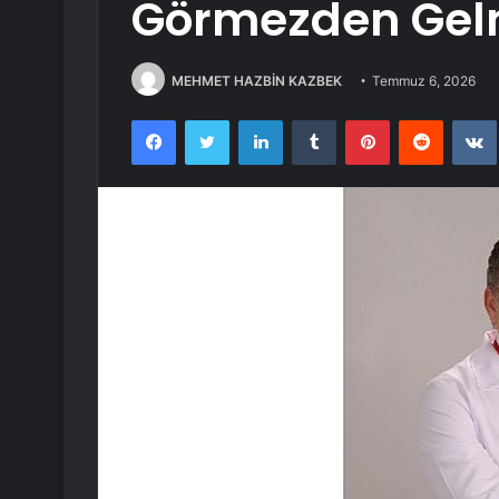
Görmezden Gel
MEHMET HAZBİN KAZBEK
Temmuz 6, 2026
Facebook
Twitter
LinkedIn
Tumblr
Pinterest
Reddit