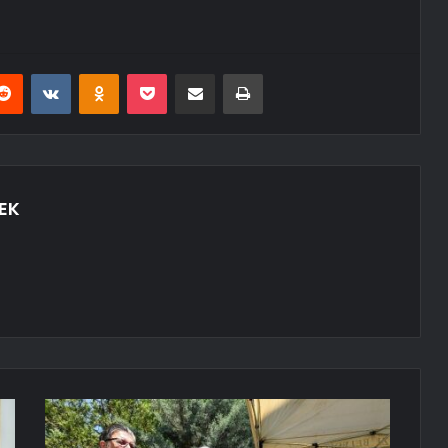
erest
Reddit
VKontakte
Odnoklassniki
Pocket
E-Posta ile paylaş
Yazdır
EK