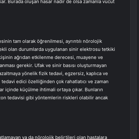
ıkar. Burada oluşan hasar nadir de olsa zamanla vücut
sinin tam olarak öğrenilmesi, ayrıntılı nörolojik
li olan durumlarda uygulanan sinir elektrosu tetkiki
n kişinin ağrıdan etkilenme derecesi, muayene ve
lanması gerekir. Ufak ve sinir basısı oluşturmayan
zaltmaya yönelik fizik tedavi, egzersiz, kaplıca ve
 tedavi edici özelliğinden çok rahatlatıcı ve zaman
lar içinde küçülme ihtimali ortaya çıkar. Bunların
on tedavisi gibi yöntemlerin riskleri olabilir ancak
hatlamayan ya da nörolojik belirtileri olan hastalara