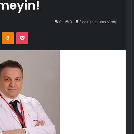
meyin!
0
0
2 dakika okuma süresi
VKontakte
Odnoklassniki
Pocket