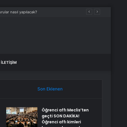
un müdahale
İLETIŞIM
Son Eklenen
Öğrenci affı Meclis’ten
geçti SON DAKİKA!
Öğrenci affı kimleri