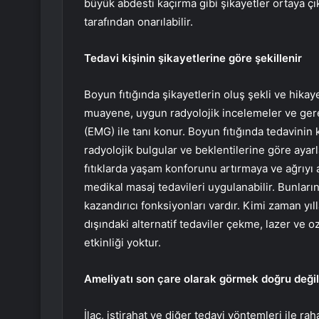
büyük abdesti kaçırma gibi şikayetler ortaya ç
tarafından onarılabilir.
Tedavi kişinin şikayetlerine göre şekillenir
Boyun fıtığında şikayetlerin oluş şekli ve hikaye
muayene, uygun radyolojik incelemeler ve gerek
(EMG) ile tanı konur. Boyun fıtığında tedavini
radyolojik bulgular ve beklentilerine göre ayar
fıtıklarda yaşam konforunu artırmaya ve ağrıyı a
medikal masaj tedavileri uygulanabilir. Bunların
kazandırıcı fonksiyonları vardır. Kimi zaman yıl
dışındaki alternatif tedaviler çekme, lazer ve oz
etkinliği yoktur.
Ameliyatı son çare olarak görmek doğru değil
İlaç, istirahat ve diğer tedavi yöntemleri ile ra