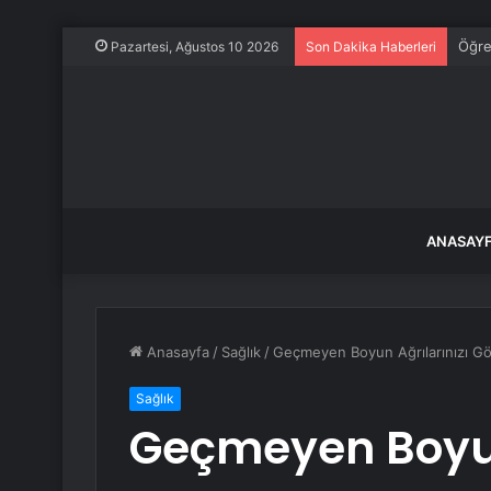
Aydı
Pazartesi, Ağustos 10 2026
Son Dakika Haberleri
ANASAY
Anasayfa
/
Sağlık
/
Geçmeyen Boyun Ağrılarınızı G
Sağlık
Geçmeyen Boyun