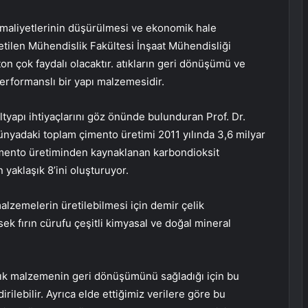
aliyetlerinin düşürülmesi ve ekonomik hale
retilen Mühendislik Fakültesi İnşaat Mühendisliği
n çok faydalı olacaktır. atıkların geri dönüşümü ve
performanslı bir yapı malzemesidir.
altyapı ihtiyaçlarını göz önünde bulunduran Prof. Dr.
nyadaki toplam çimento üretimi 2011 yılında 3,6 milyar
 Çimento üretiminden kaynaklanan karbondioksit
yaklaşık 8’ini oluşturuyor.
lzemelerin üretilebilmesi için demir çelik
ek fırın cürufu çeşitli kimyasal ve doğal mineral
tık malzemenin geri dönüşümünü sağladığı için bu
ilebilir. Ayrıca elde ettiğimiz verilere göre bu