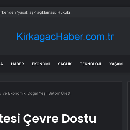
rken’den ‘yasak aşk’ açıklaması: Hukuki yollara başvuruyor
FA
HABER
EKONOMI
SAĞLIK
TEKNOLOJI
YAŞAM
 ve Ekonomik ‘Doğal Yeşil Beton’ Üretti
tesi Çevre Dostu