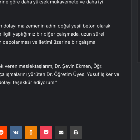
rine göre daha yüksek mukavemete ve daha iyi
an dolayı malzemenin adını doğal yeşil beton olarak
e ilgili yaptığımız bir diğer çalışmada, uzun süreli
n depolanması ve iletimi üzerine bir çalışma
ek veren meslektaşlarım, Dr. Şevin Ekmen, Öğr.
alışmalarını yürüten Dr. Öğretim Üyesi Yusuf Işıker ve
dolayı teşekkür ediyorum.”
erest
Reddit
VKontakte
Odnoklassniki
Pocket
E-Posta ile paylaş
Yazdır