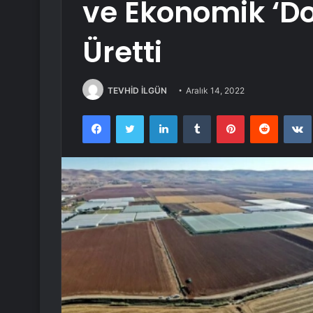
ve Ekonomik ‘Do
Üretti
TEVHİD İLGÜN
Aralık 14, 2022
Facebook
Twitter
LinkedIn
Tumblr
Pinterest
Reddit