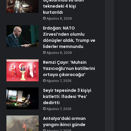
açıklarında su alan
teknedeki 4 kişi
kurtarıldı
Ağustos 8, 2026
Erdoğan: NATO
Zirvesi’nden olumlu
dönüşler aldık, Trump ve
liderler memnundu
Ağustos 8, 2026
Remzi Çayır: ‘Muhsin
Yazıcıoğlu’nun katillerini
ortaya çıkaracağız’
Ağustos 7, 2026
Seyir tepesinde 3 kişiyi
katletti: İfadesi ‘Pes’
dedirtti
Ağustos 7, 2026
Antalya’daki orman
yangını ikinci günde
Ağustos 7, 2026