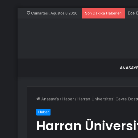
Ece E
Cumartesi, Ağustos 8 2026
Son Dakika Haberleri
ANASAY
Anasayfa
/
Haber
/
Harran Üniversitesi Çevre Dostu
Haber
Harran Üniversi