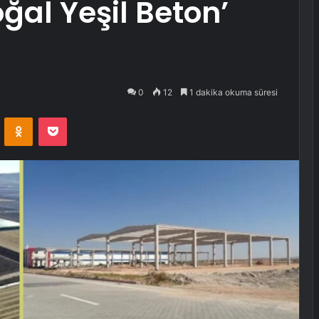
ğal Yeşil Beton’
0
12
1 dakika okuma süresi
VKontakte
Odnoklassniki
Pocket