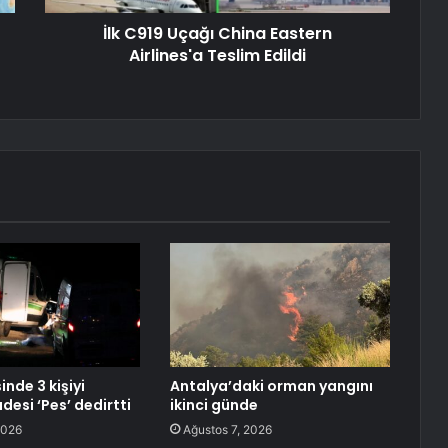
İlk C919 Uçağı China Eastern
Airlines'a Teslim Edildi
inde 3 kişiyi
Antalya’daki orman yangını
adesi ‘Pes’ dedirtti
ikinci günde
2026
Ağustos 7, 2026