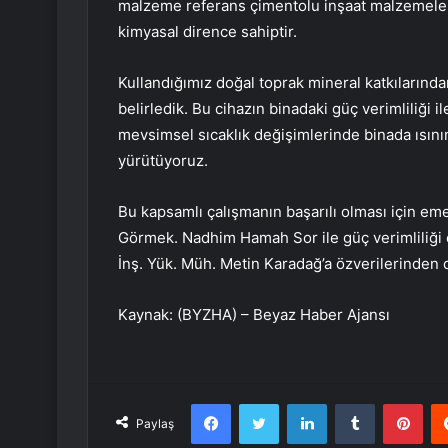
malzeme referans çimentolu inşaat malzemele
kimyasal dirence sahiptir.
Kullandığımız doğal toprak mineral katkılarınd
belirledik. Bu cihazın binadaki güç verimliliği il
mevsimsel sıcaklık değişimlerinde binada ısını
yürütüyoruz.
Bu kapsamlı çalışmanın başarılı olması için em
Görmek. Nadhim Hamah Sor ile güç verimliliği ç
İnş. Yük. Müh. Metin Karadağ’a özverilerinden 
Kaynak: (BYZHA) – Beyaz Haber Ajansı
Facebook
Twitter
LinkedIn
Tumblr
Pint
Paylaş