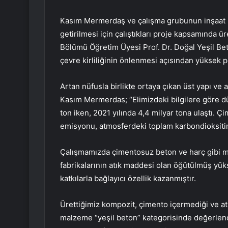
Kasım Mermerdaş ve çalışma grubunun inşaat m
getirilmesi için çalıştıkları proje kapsamında ü
Bölümü Öğretim Üyesi Prof. Dr. Doğal Yeşil Beto
çevre kirliliğinin önlenmesi açısından yüksek 
Artan nüfusla birlikte ortaya çıkan üst yapı ve 
Kasım Mermerdas; “Elimizdeki bilgilere göre dü
ton iken, 2021 yılında 4,4 milyar tona ulaştı.
emisyonu, atmosferdeki toplam karbondioksitin 
Çalışmamızda çimentosuz beton ve harç gibi ma
fabrikalarının atık maddesi olan öğütülmüş yüks
katkılarla bağlayıcı özellik kazanmıştır.
Ürettiğimiz kompozit, çimento içermediği ve a
malzeme “yeşil beton” kategorisinde değerlendir