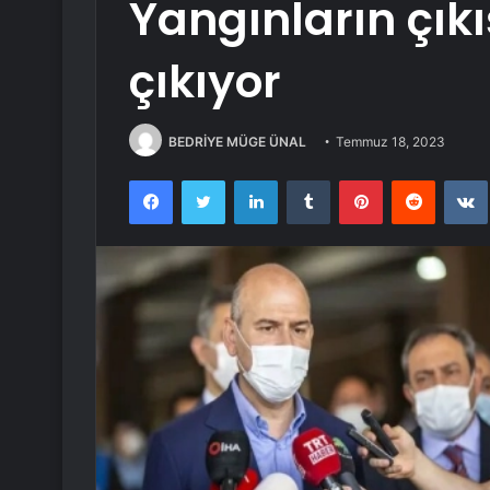
Yangınların çık
çıkıyor
BEDRİYE MÜGE ÜNAL
Temmuz 18, 2023
Facebook
Twitter
LinkedIn
Tumblr
Pinterest
Reddit