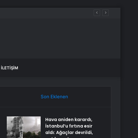
ez daha düşünün
İLETIŞIM
Son Eklenen
Hava aniden karardı,
İstanbul’u fırtına esir
aldı: Ağaçlar devrildi,