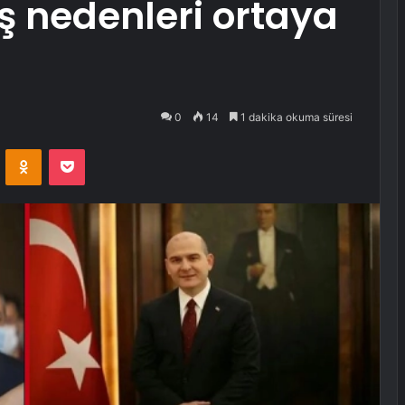
ış nedenleri ortaya
0
14
1 dakika okuma süresi
VKontakte
Odnoklassniki
Pocket