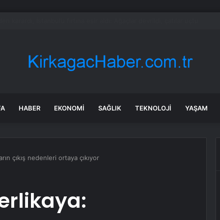
ca kart sahibi için uyarı yapıldı: POS cihazına şifre girmeden önce bir k
FA
HABER
EKONOMI
SAĞLIK
TEKNOLOJI
YAŞAM
arın çıkış nedenleri ortaya çıkıyor
Yerlikaya: