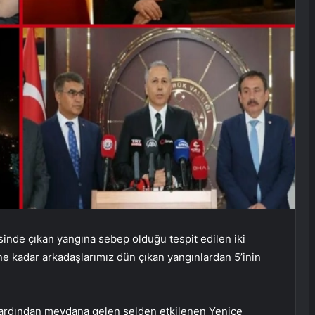
çesinde çıkan yangına sebep olduğu tespit edilen iki
üne kadar arkadaşlarımız dün çıkan yangınlardan 5’inin
n ardından meydana gelen selden etkilenen Yenice