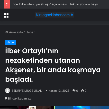
Ece Erken’den ‘yasak aşk’ açıklaması: Hukuki yollara başvuruyor
Menü
Anasayfa
/
Haber
Haber
İlber Ortaylı’nın
nezaketinden utanan
Akşener, bir anda koşmaya
başladı.
BEDRİYE MÜGE ÜNAL
Kasım 13, 2023
0
0
Bir dakikadan az