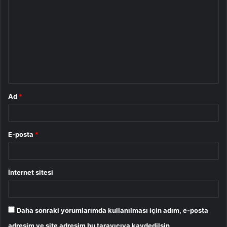
o
r
u
m
*
Ad
*
E-posta
*
İnternet sitesi
Daha sonraki yorumlarımda kullanılması için adım, e-posta
adresim ve site adresim bu tarayıcıya kaydedilsin.