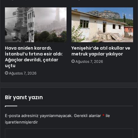
Hava aniden karardı,
Yenişehir’de atıl okullar ve
İstanbul’u fırtına esir aldı:
metruk yapılar yıkılıyor
Ağaçlar devrildi, çatılar
Ağustos 7, 2026
uçtu
Ağustos 7, 2026
Bir yanıt yazın
E-posta adresiniz yayınlanmayacak.
Gerekli alanlar
*
ile
işaretlenmişlerdir
Y