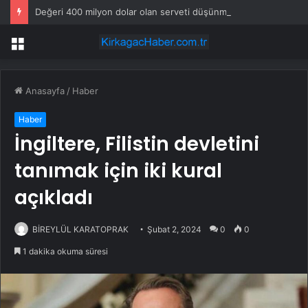
Değeri 400 milyon dolar olan serveti düşünmeden reddetti: Hepsini oraya bağışlayacak
Menü
Anasayfa
/
Haber
Haber
İngiltere, Filistin devletini
tanımak için iki kural
açıkladı
BİREYLÜL KARATOPRAK
Şubat 2, 2024
0
0
1 dakika okuma süresi