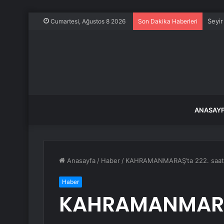
Seyir
Cumartesi, Ağustos 8 2026
Son Dakika Haberleri
ANASAY
Anasayfa
/
Haber
/
KAHRAMANMARAŞ’ta 222. saat
Haber
KAHRAMANMARAŞ