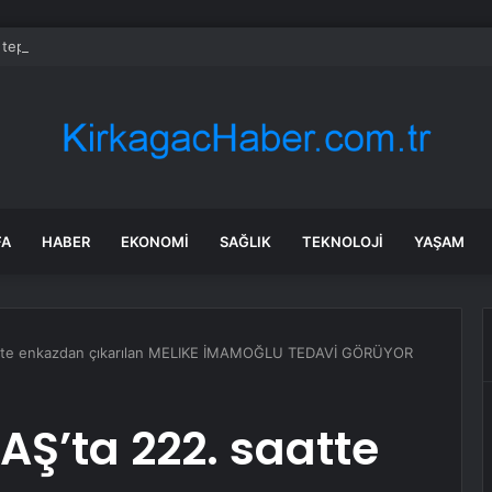
 tepesinde 3 kişiyi katletti: İfadesi ‘Pes’ dedirtti
FA
HABER
EKONOMI
SAĞLIK
TEKNOLOJI
YAŞAM
te enkazdan çıkarılan MELIKE İMAMOĞLU TEDAVİ GÖRÜYOR
’ta 222. saatte