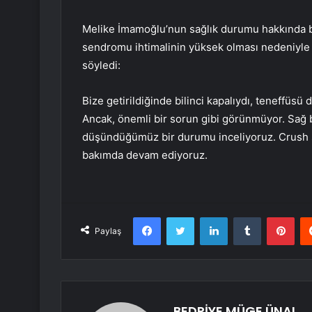
Melike İmamoğlu’nun sağlık durumu hakkında b
sendromu ihtimalinin yüksek olması nedeniyle ağ
söyledi:
Bize getirildiğinde bilinci kapalıydı, teneffüsü d
Ancak, önemli bir sorun gibi görünmüyor. Sağ
düşündüğümüz bir durumu inceliyoruz. Crush se
bakımda devam ediyoruz.
Facebook
Twitter
LinkedIn
Tumblr
Pint
Paylaş
BEDRİYE MÜGE ÜNAL