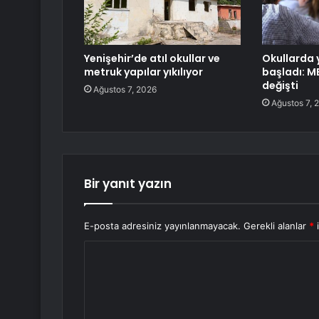
Yenişehir’de atıl okullar ve
Okullarda
metruk yapılar yıkılıyor
başladı: M
değişti
Ağustos 7, 2026
Ağustos 7, 
Bir yanıt yazın
E-posta adresiniz yayınlanmayacak.
Gerekli alanlar
*
i
Y
o
r
u