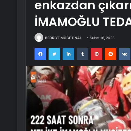
enkazdan çıkar
İMAMOĞLU TED
BEDRİYE MÜGE ÜNAL
Şubat 16, 2023
Facebook
Twitter
LinkedIn
Tumblr
Pinterest
Reddit