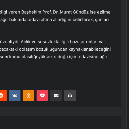
ilgi veren Başhekim Prof. Dr. Murat Gündüz ise ezilme
ır bakımda tedavi altına alındığını belirterek, şunları
üzenliydi. Açlık ve susuzlukla ilgili bazı sorunları var.
 bacaktaki dolaşım bozukluğundan kaynaklanabileceğini
ndromu olasılığı yüksek olduğu için tedavisine ağır
erest
Reddit
VKontakte
Odnoklassniki
Pocket
E-Posta ile paylaş
Yazdır