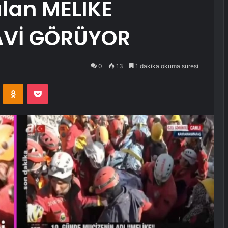
ılan MELIKE
AVİ GÖRÜYOR
0
13
1 dakika okuma süresi
VKontakte
Odnoklassniki
Pocket