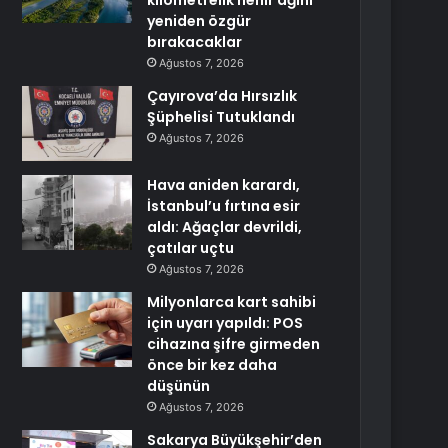
kilometrelik nehir ağını
yeniden özgür
bırakacaklar
Ağustos 7, 2026
Çayırova’da Hırsızlık
Şüphelisi Tutuklandı
Ağustos 7, 2026
Hava aniden karardı,
İstanbul’u fırtına esir
aldı: Ağaçlar devrildi,
çatılar uçtu
Ağustos 7, 2026
Milyonlarca kart sahibi
için uyarı yapıldı: POS
cihazına şifre girmeden
önce bir kez daha
düşünün
Ağustos 7, 2026
Sakarya Büyükşehir’den