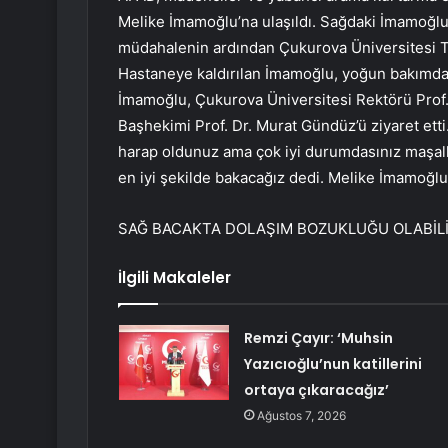
Melike İmamoğlu’na ulaşıldı. Sağdaki İmamoğlu,
müdahalenin ardından Çukurova Üniversitesi Tıp
Hastaneye kaldırılan İmamoğlu, yoğun bakımda 
İmamoğlu, Çukurova Üniversitesi Rektörü Prof.
Başhekimi Prof. Dr. Murat Gündüz’ü ziyaret et
harap oldunuz ama çok iyi durumdasınız maşalla
en iyi şekilde bakacağız dedi. Melike İmamoğlu
SAĞ BACAKTA DOLAŞIM BOZUKLUĞU OLABİL
İlgili Makaleler
Remzi Çayır: ‘Muhsin
Yazıcıoğlu’nun katillerini
ortaya çıkaracağız’
Ağustos 7, 2026