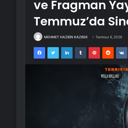
ve Fragman Yay
Temmuz’da Sin
MEHMET HAZBİN KAZBEK
Temmuz 6, 2026
Facebook
Twitter
LinkedIn
Tumblr
Pinterest
Reddit