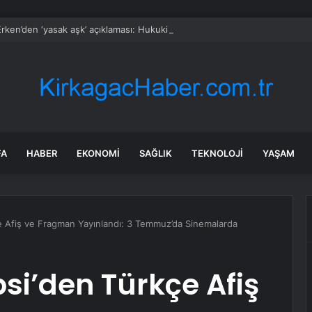
rken’den ‘yasak aşk’ açıklaması: Hukuki yollara başvuruyor
FA
HABER
EKONOMI
SAĞLIK
TEKNOLOJI
YAŞAM
çe Afiş ve Fragman Yayınlandı: 3 Temmuz’da Sinemalarda
psi’den Türkçe Afiş