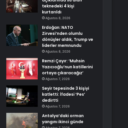
açıklarında su alan
teknedeki 4 kişi
kurtarıldı
Ağustos 8, 2026
Erdoğan: NATO
Zirvesi’nden olumlu
dönüşler aldık, Trump ve
liderler memnundu
Ağustos 8, 2026
Remzi Çayır: ‘Muhsin
Yazıcıoğlu’nun katillerini
ortaya çıkaracağız’
Ağustos 7, 2026
Seyir tepesinde 3 kişiyi
katletti: İfadesi ‘Pes’
dedirtti
Ağustos 7, 2026
Antalya’daki orman
yangını ikinci günde
Ağustos 7, 2026