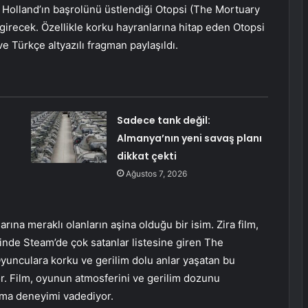
la Holland’ın başrolünü üstlendiği Otopsi (The Mortuary
irecek. Özellikle korku hayranlarına hitap eden Otopsi
ve Türkçe altyazılı fragman paylaşıldı.
Sadece tank değil:
Almanya’nın yeni savaş planı
dikkat çekti
Ağustos 7, 2026
rına meraklı olanların aşina olduğu bir isim. Zira film,
inde Steam’de çok satanlar listesine giren The
yunculara korku ve gerilim dolu anlar yaşatan bu
or. Film, oyunun atmosferini ve gerilim dozunu
ema deneyimi vadediyor.