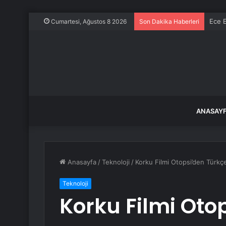
Ece E
Cumartesi, Ağustos 8 2026
Son Dakika Haberleri
ANASAY
Anasayfa
/
Teknoloji
/
Korku Filmi Otopsi’den Türk
Teknoloji
Korku Filmi Oto