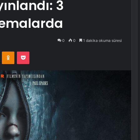
ınlandı: 3
emalarda
0
0
1 dakika okuma süresi
VKontakte
Odnoklassniki
Pocket