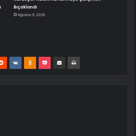
ı
Bıçaklandı
Ağustos 9, 2026
erest
Reddit
VKontakte
Odnoklassniki
Pocket
E-Posta ile paylaş
Yazdır