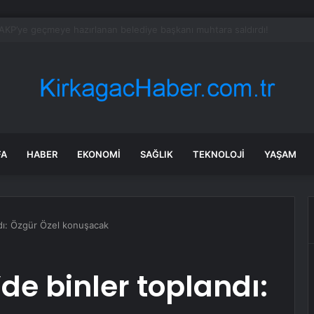
 Kadını Kurtarmaya Çalışırken Bıçaklandı
FA
HABER
EKONOMI
SAĞLIK
TEKNOLOJI
YAŞAM
dı: Özgür Özel konuşacak
e binler toplandı: