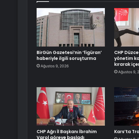
BirGün Gazetesi’nin ‘figüran’
CHP Düzce 
haberiyle ilgili soruşturma
yönetim ka
kırarak içer
Ağustos 9, 2026
Ağustos 9, 
CHP Ağrı İl Başkanı İbrahim
Kars’ta Tra
Varol göreve başladı