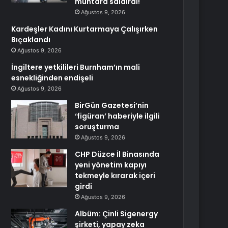
muhtara saldırdı!
Ağustos 9, 2026
Kardeşler Kadını Kurtarmaya Çalışırken
Bıçaklandı
Ağustos 9, 2026
İngiltere yetkilileri Burnham’ın mali
esnekliğinden endişeli
Ağustos 9, 2026
BirGün Gazetesi’nin
‘figüran’ haberiyle ilgili
soruşturma
Ağustos 9, 2026
CHP Düzce İl Binasında
yeni yönetim kapıyı
tekmeyle kırarak içeri
girdi
Ağustos 9, 2026
Albüm: Çinli Sigenergy
şirketi, yapay zeka