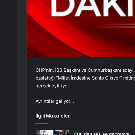
CHP’nin, İBB Başkanı ve Cumhurbaşkanı adayı 
başlattığı “Millet İradesine Sahip Çıkıyor” mit
gerçekleştiriyor.
Ayrıntılar geliyor…
İlgili Makaleler
CHP’den AKP’ye geçmeye