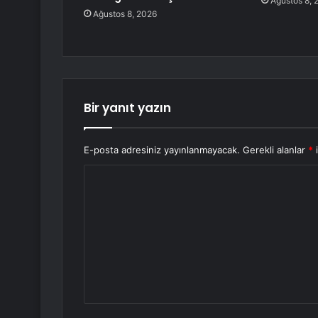
Ağustos 8, 
Ağustos 8, 2026
Bir yanıt yazın
E-posta adresiniz yayınlanmayacak.
Gerekli alanlar
*
i
Y
o
r
u
m
*