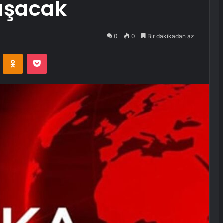
uşacak
0
0
Bir dakikadan az
VKontakte
Odnoklassniki
Pocket