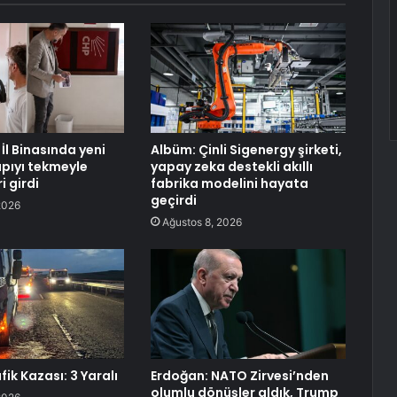
İl Binasında yeni
Albüm: Çinli Sigenergy şirketi,
pıyı tekmeyle
yapay zeka destekli akıllı
i girdi
fabrika modelini hayata
geçirdi
2026
Ağustos 8, 2026
fik Kazası: 3 Yaralı
Erdoğan: NATO Zirvesi’nden
olumlu dönüşler aldık, Trump