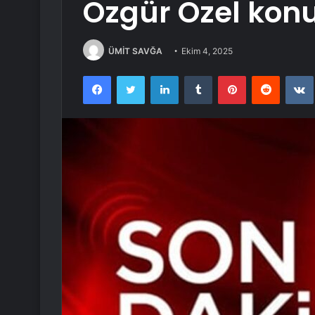
Özgür Özel kon
ÜMİT SAVĞA
Ekim 4, 2025
Facebook
Twitter
LinkedIn
Tumblr
Pinterest
Reddit