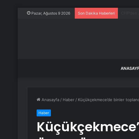
Kardeşler
Pazar, Ağustos 9 2026
Son Dakika Haberleri
ANASAY
Anasayfa
/
Haber
/
Küçükçekmece’de binler toplan
Haber
Küçükçekmece’d