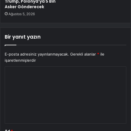
Trump, Polonya’ya 5 Bin
Asker Gönderecek
Ağustos 5, 2026
Bir yanıt yazın
E-posta adresiniz yayınlanmayacak.
Gerekli alanlar
*
ile
işaretlenmişlerdir
Y
o
r
u
m
*
Ad
*