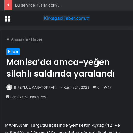
Bu şehirde kuşlar gökyüzünden patır patır düşüyor
Menü
Anasayfa
/
Haber
Haber
Manisa’da amca-yeğen
silahlı saldırıda yaralandı
BİREYLÜL KARATOPRAK
Kasım 24, 2022
0
17
1 dakika okuma süresi
MANİSA’nın Turgutlu ilçesinde Şemsettin Aykaç (42) ve
yeğeni Yusuf Aykaç (20), evlerinin önünde silahlı saldırı