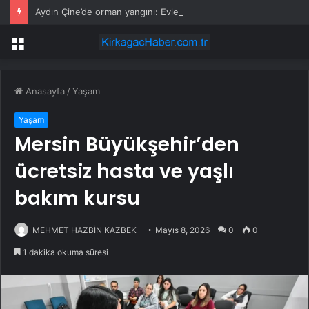
Aydın Çine’de orman yangını: Evler tahliye ediliyor, havadan ve karadan yoğun müdahale
Menü
Anasayfa
/
Yaşam
Yaşam
Mersin Büyükşehir’den
ücretsiz hasta ve yaşlı
bakım kursu
MEHMET HAZBİN KAZBEK
Mayıs 8, 2026
0
0
1 dakika okuma süresi