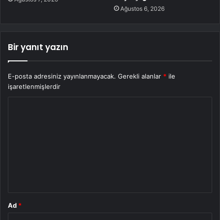
Ağustos 6, 2026
Bir yanıt yazın
E-posta adresiniz yayınlanmayacak.
Gerekli alanlar
*
ile
işaretlenmişlerdir
Y
o
r
u
m
*
Ad
*