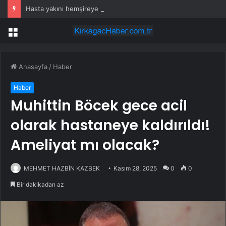
Hasta yakını hemşireye saldırıp yaraladı!
Menü
Anasayfa
/
Haber
Haber
Muhittin Böcek gece acil
olarak hastaneye kaldırıldı!
Ameliyat mı olacak?
MEHMET HAZBİN KAZBEK
Kasım 28, 2025
0
0
Bir dakikadan az