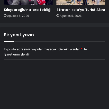
Kılıçdaroğlu’na İcra Tebliği
Stratonikeia’ya Turist Akını
Ağustos 6, 2026
Ağustos 5, 2026
Bir yanıt yazın
E-posta adresiniz yayınlanmayacak.
Gerekli alanlar
*
ile
işaretlenmişlerdir
Y
o
r
u
m
*