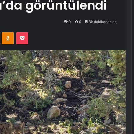
a’da görüntülendi
0
0
Bir dakikadan az
VKontakte
Odnoklassniki
Pocket