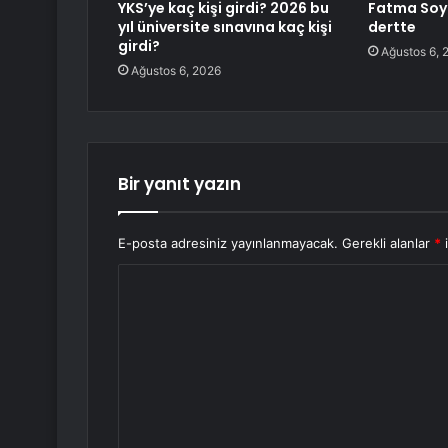
YKS’ye kaç kişi girdi? 2026 bu
Fatma Soyd
yıl üniversite sınavına kaç kişi
dertte
girdi?
Ağustos 6, 
Ağustos 6, 2026
Bir yanıt yazın
E-posta adresiniz yayınlanmayacak.
Gerekli alanlar
*
i
Y
o
r
u
m
*