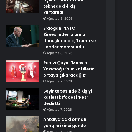
açıklarında su alan
teknedeki 4 kişi
kurtarıldı
Ağustos 8, 2026
Erdoğan: NATO
Zirvesi’nden olumlu
dönüşler aldık, Trump ve
liderler memnundu
Ağustos 8, 2026
Remzi Çayır: ‘Muhsin
Yazıcıoğlu’nun katillerini
ortaya çıkaracağız’
Ağustos 7, 2026
Seyir tepesinde 3 kişiyi
katletti: İfadesi ‘Pes’
dedirtti
Ağustos 7, 2026
Antalya’daki orman
yangını ikinci günde
Ağustos 7, 2026