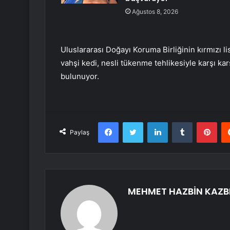
Ağustos 8, 2026
Uluslararası Doğayı Koruma Birliğinin kırmızı l
vahşi kedi, nesli tükenme tehlikesiyle karşı ka
bulunuyor.
Facebook
Twitter
LinkedIn
Tumblr
Pint
Paylaş
MEHMET HAZBİN KAZB