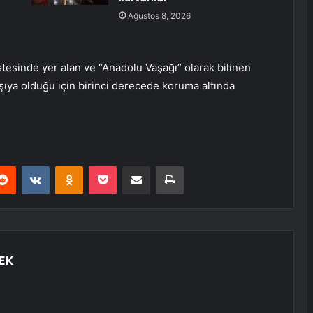
Ağustos 8, 2026
istesinde yer alan ve “Anadolu Vaşağı” olarak bilinen
rşıya olduğu için birinci derecede koruma altında
erest
Reddit
VKontakte
Odnoklassniki
Pocket
E-Posta ile paylaş
Yazdır
EK