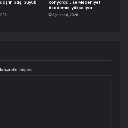
aş’ın başı büyük
Konya’da Lise Medeniyet
Akademisi yükseliyor
2026
Ağustos 6, 2026
le işaretlenmişlerdir