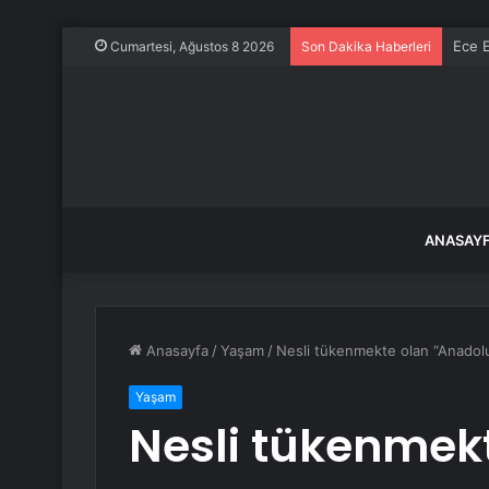
Ece E
Cumartesi, Ağustos 8 2026
Son Dakika Haberleri
ANASAY
Anasayfa
/
Yaşam
/
Nesli tükenmekte olan “Anadolu
Yaşam
Nesli tükenmek