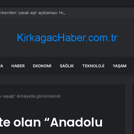
rken’den ‘yasak aşk’ açıklaması: Hukuki yollara başvuruyor
FA
HABER
EKONOMI
SAĞLIK
TEKNOLOJI
YAŞAM
 vaşağı” Antalya’da görüntülendi
te olan “Anadolu