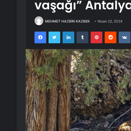
vaşağı” Antaly
MEHMET HAZBİN KAZBEK
Nisan 22, 2024
Facebook
Twitter
LinkedIn
Tumblr
Pinterest
Reddit