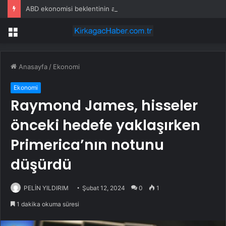
ABD ekonomisi beklentinin altında büyüdü
Menü
Anasayfa
/
Ekonomi
Ekonomi
Raymond James, hisseler
önceki hedefe yaklaşırken
Primerica’nın notunu
düşürdü
PELİN YILDIRIM
Şubat 12, 2024
0
1
1 dakika okuma süresi