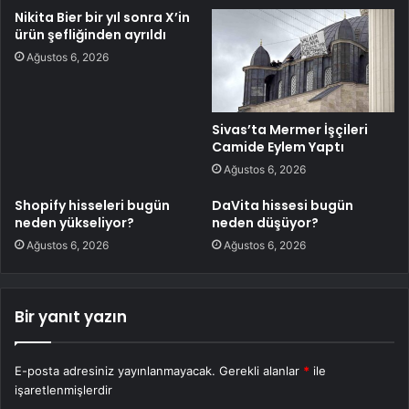
Nikita Bier bir yıl sonra X’in
ürün şefliğinden ayrıldı
Ağustos 6, 2026
Sivas’ta Mermer İşçileri
Camide Eylem Yaptı
Ağustos 6, 2026
Shopify hisseleri bugün
DaVita hissesi bugün
neden yükseliyor?
neden düşüyor?
Ağustos 6, 2026
Ağustos 6, 2026
Bir yanıt yazın
E-posta adresiniz yayınlanmayacak.
Gerekli alanlar
*
ile
işaretlenmişlerdir