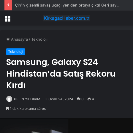
Çin’in gizemli savaş uçağı yeniden ortaya çıktı! Geri sayım başladı
Menü
Anasayfa
/
Teknoloji
Teknoloji
Samsung, Galaxy S24
Hindistan’da Satış Rekoru
Kırdı
PELİN YILDIRIM
Ocak 24, 2024
0
4
1 dakika okuma süresi