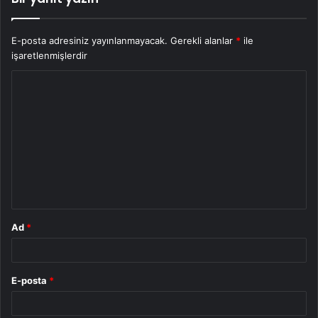
E-posta adresiniz yayınlanmayacak.
Gerekli alanlar
*
ile
işaretlenmişlerdir
Y
o
r
u
m
*
Ad
*
E-posta
*