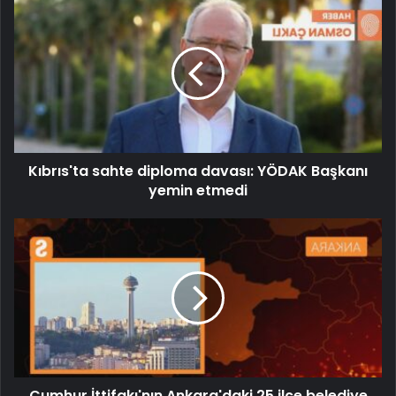
Kıbrıs'ta sahte diploma davası: YÖDAK Başkanı
yemin etmedi
Cumhur İttifakı'nın Ankara'daki 25 ilçe belediye