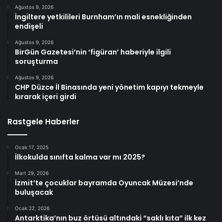
Ağustos 9, 2026
İngiltere yetkilileri Burnham’ın mali esnekliğinden
endişeli
Ağustos 9, 2026
BirGün Gazetesi’nin ‘figüran’ haberiyle ilgili
soruşturma
Ağustos 9, 2026
CHP Düzce İl Binasında yeni yönetim kapıyı tekmeyle
kırarak içeri girdi
Rastgele Haberler
Ocak 17, 2025
İlkokulda sınıfta kalma var mı 2025?
Mart 29, 2026
İzmit’te çocuklar bayramda Oyuncak Müzesi’nde
buluşacak
Ocak 22, 2026
Antarktika’nın buz örtüsü altındaki “saklı kıta” ilk kez