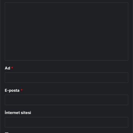
Y
o
r
u
m
*
Ad
*
E-posta
*
İnternet sitesi