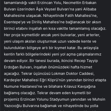
tamamlandığı vakit Erzincan Yolu, Necmettin Erbakan
Bulvarı üzerinden Âşık Veysel Bulvarı’na yani Alibaba
Mahallesine ulaşacak. Nihayetinde Fatih Mahallesi’ne,
Esentepe’ye ve Diriliş Mahallesi’ne bağlanacak bir aksın
birinci etabını inşallah en kısa vakitte tamamlamış olacağız.
Her proje kıymetlidir ancak yeni bulvarlar, yeni arterler,
yeni ulaşım aksları oluşturmak uzun vadede kente ve
bulundukları bölgeye artı bir kıymet katar. Bu anlayışla
kentin farklı bölgelerindeki yeni yol açma çalışmalarımız
devam ediyor. Bir tanesi burada, ikincisi Recep Tayyip
Erdoğan Bulvarı, inşallah önümüzdeki hafta hizmet
açacağız. Tekrar üçüncüsü Lokman Doktor Caddesi,
Kardeşler Mahallesi Eğri Köprü’nün yanından birinci etapta
Numune Hastanesi’ne ve bilahare Kılavuz Kavşağına
bağlamış olacağız. Tekrar devam eden kıymetli bir
projemiz Erzincan Yolunu Stadyumun yanından ve Muhsin
Yazıcıoğlu Bulvarına bağlamak ve nihayetinde bu yolla