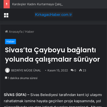
Kardeşler Kadını Kurtarmaya Çalışırken Bıçaklandı
Menü
Anasayfa
/
Haber
Haber
Sivas’ta Çayboyu bağlantı
yolunda çalışmalar sürüyor
BEDRİYE MÜGE ÜNAL
Kasım 15, 2022
0
23
1 dakika okuma süresi
SİVAS (İGFA) –
Sivas Belediyesi tarafından kent içi ulaşımı
rahatlatmak ismine hayata geçirilen proje kapsamında, yol