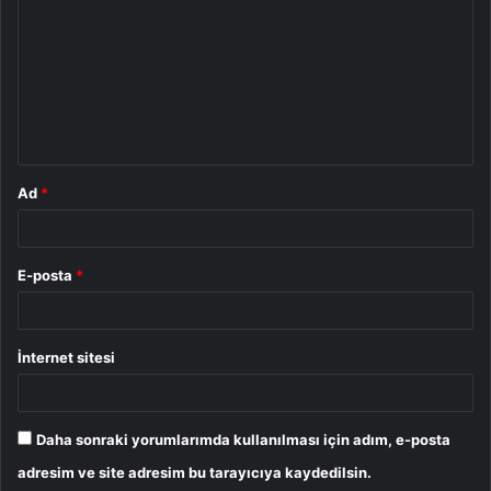
o
r
u
m
*
Ad
*
E-posta
*
İnternet sitesi
Daha sonraki yorumlarımda kullanılması için adım, e-posta
adresim ve site adresim bu tarayıcıya kaydedilsin.