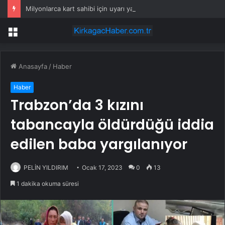
Milyonlarca kart sahibi için uyarı yapıldı: POS cihazına şifre girmeden önce bir kez daha düşünün
Menü
Anasayfa
/
Haber
Haber
Trabzon’da 3 kızını
tabancayla öldürdüğü iddia
edilen baba yargılanıyor
PELİN YILDIRIM
Ocak 17, 2023
0
13
1 dakika okuma süresi