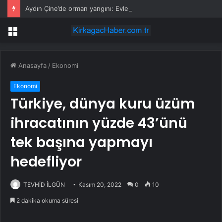
Aydın Çine’de orman yangını: Evler tahliye ediliyor, havadan ve karadan yoğun müdahale
Menü
Anasayfa
/
Ekonomi
Ekonomi
Türkiye, dünya kuru üzüm
ihracatının yüzde 43’ünü
tek başına yapmayı
hedefliyor
TEVHİD İLGÜN
Kasım 20, 2022
0
10
2 dakika okuma süresi