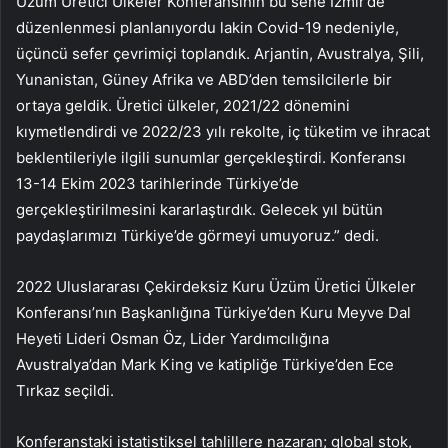
Üzüm Üretici Ülkeler Konferansının bu sene İzmir’de
düzenlenmesi planlanıyordu lakin Covid-19 nedeniyle,
üçüncü sefer çevrimiçi toplandık. Arjantin, Avustralya, Şili,
Yunanistan, Güney Afrika ve ABD’den temsilcilerle bir
ortaya geldik. Üretici ülkeler, 2021/22 dönemini
kıymetlendirdi ve 2022/23 yılı rekolte, iç tüketim ve ihracat
beklentileriyle ilgili sunumlar gerçekleştirdi. Konferansı
13-14 Ekim 2023 tarihlerinde Türkiye’de
gerçekleştirilmesini kararlaştırdık. Gelecek yıl bütün
paydaşlarımızı Türkiye’de görmeyi umuyoruz.” dedi.
2022 Uluslararası Çekirdeksiz Kuru Üzüm Üretici Ülkeler
Konferansı’nın Başkanlığına Türkiye’den Kuru Meyve Dal
Heyeti Lideri Osman Öz, Lider Yardımcılığına
Avustralya’dan Mark King ve katipliğe Türkiye’den Ece
Tırkaz seçildi.
Konferanstaki istatistiksel tahlillere nazaran; global stok,