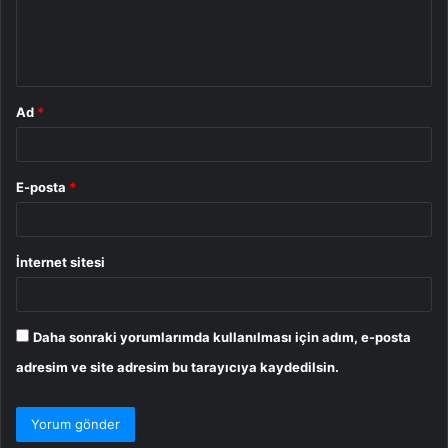
m
*
Ad
*
E-posta
*
İnternet sitesi
Daha sonraki yorumlarımda kullanılması için adım, e-posta
adresim ve site adresim bu tarayıcıya kaydedilsin.