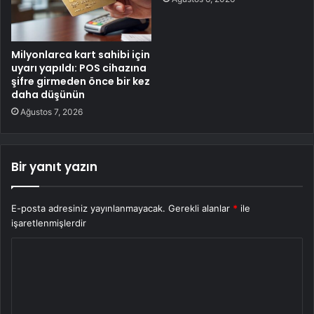
Milyonlarca kart sahibi için
uyarı yapıldı: POS cihazına
şifre girmeden önce bir kez
daha düşünün
Ağustos 7, 2026
Bir yanıt yazın
E-posta adresiniz yayınlanmayacak.
Gerekli alanlar
*
ile
işaretlenmişlerdir
Y
o
r
u