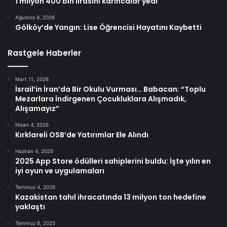
1 milyon 400 bin lirasını karıncalar yedi
Ağustos 9, 2026
Gölköy’de Yangın: Lise Öğrencisi Hayatını Kaybetti
Rastgele Haberler
Mart 11, 2026
İsrail’in İran’da Bir Okulu Vurması… Babacan: “Toplu
Mezarlara İndirgenen Çocukluklara Alışmadık,
Alışamayız”
Nisan 4, 2026
Kırklareli OSB’de Yatırımlar Ele Alındı
Haziran 4, 2025
2025 App Store ödülleri sahiplerini buldu: İşte yılın en
iyi oyun ve uygulamaları
Temmuz 4, 2026
Kazakistan tahıl ihracatında 13 milyon ton hedefine
yaklaştı
Temmuz 8, 2025