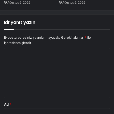
Ağustos 6, 2026
Ağustos 6, 2026
Bir yanıt yazın
E-posta adresiniz yayınlanmayacak.
Gerekli alanlar
*
ile
işaretlenmişlerdir
Y
o
r
u
m
*
Ad
*