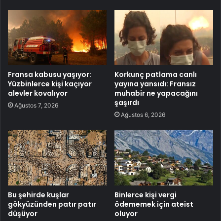
Fransa kabusu yaşıyor:
Korkunç patlama canlı
Yüzbinlerce kişi kaçıyor
yayına yansıdı: Fransız
alevler kovalıyor
muhabir ne yapacağını
şaşırdı
Ağustos 7, 2026
Ağustos 6, 2026
Bu şehirde kuşlar
Binlerce kişi vergi
gökyüzünden patır patır
ödememek için ateist
düşüyor
oluyor