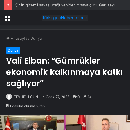
Çin’in gizemli savaş uçağı yeniden ortaya çıktı! Geri sayım başladı
Menü
Anasayfa
/
Dünya
Dünya
Vali Elban: “Gümrükler
ekonomik kalkınmaya katkı
sağlıyor”
TEVHİD İLGÜN
Ocak 27, 2023
0
14
1 dakika okuma süresi