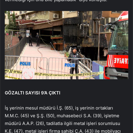
GÖZALTI SAYISI 9’A ÇIKTI
İş yerinin mesul müdürü İ.Ş. (65), iş yerinin ortakları
M.M.C. (45) ve Ş.Ş. (50), muhasebeci S.A. (39), işletme
müdürü A.A.P. (26), tadilatla ilgili metal işleri sorumlusu
K.E. (47), metal işleri firma sahibi Ç.A. (43) ile mobilyacı