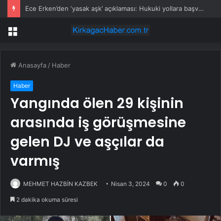
ABD ekonomisi beklentinin altında büyüdü
Menü
Anasayfa
/
Haber
Haber
Yangında ölen 29 kişinin
arasında iş görüşmesine
gelen DJ ve aşçılar da
varmış
MEHMET HAZBİN KAZBEK
Nisan 3, 2024
0
0
2 dakika okuma süresi