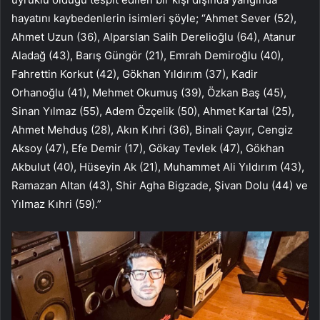
hayatını kaybedenlerin isimleri şöyle; “Ahmet Sever (52),
Ahmet Uzun (36), Alparslan Salih Derelioğlu (64), Atanur
Aladağ (43), Barış Güngör (21), Emrah Demiroğlu (40),
Fahrettin Korkut (42), Gökhan Yıldırım (37), Kadir
Orhanoğlu (41), Mehmet Okumuş (39), Özkan Baş (45),
Sinan Yılmaz (55), Adem Özçelik (50), Ahmet Kartal (25),
Ahmet Mehduş (28), Akın Kıhri (36), Binali Çayır, Cengiz
Aksoy (47), Efe Demir (17), Gökay Tevlek (47), Gökhan
Akbulut (40), Hüseyin Ak (21), Muhammet Ali Yıldırım (43),
Ramazan Altan (43), Shir Agha Bigzade, Şivan Dolu (44) ve
Yılmaz Kıhri (59).”