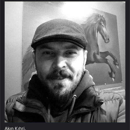
Akın Kıhri.