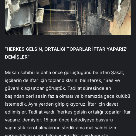
“HERKES GELSİN, ORTALIĞI TOPARLAR İFTAR YAPARIZ’
DEMİŞLER”
Mekan sahibi ile daha önce görüştüğünü belirten Şakat,
işçilerin de iftar için toplandıklarını belirterek, “Ses ve
güvenlik açısından görüştük. Tadilat süresinde en
başından beri sesin fazla olması ve binamızda gece kulübü
istemedik. Aynı yerden girip çıkıyoruz. İftar için davet
edilmişler. Tadilat vardı, ‘herkes gelsin ortalığı toparlar iftar
yaparız’ demişler. 15 gün önce belediyeye başvuru
yapmıştık karot almalarını istedik ama mal sahibi izin
vermediği için onu bile yapamadık” diye konuştu.