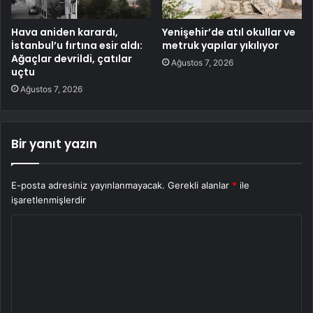
Hava aniden karardı,
Yenişehir’de atıl okullar ve
İstanbul’u fırtına esir aldı:
metruk yapılar yıkılıyor
Ağaçlar devrildi, çatılar
Ağustos 7, 2026
uçtu
Ağustos 7, 2026
Bir yanıt yazın
E-posta adresiniz yayınlanmayacak.
Gerekli alanlar
*
ile
işaretlenmişlerdir
Y
o
r
u
m