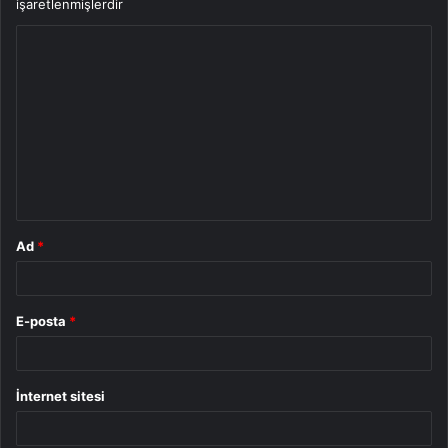
işaretlenmişlerdir
Y
o
r
u
m
*
Ad
*
E-posta
*
İnternet sitesi