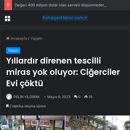
Değeri 400 milyon dolar olan serveti düşünmeden reddetti: Hepsini oraya bağışlayacak
Menü
Anasayfa
/
Yaşam
Yaşam
Yıllardır direnen tescilli
miras yok oluyor: Ciğerciler
Evi çöktü
PELİN YILDIRIM
Mayıs 9, 2023
0
16
2 dakika okuma süresi