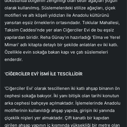
dokusunda bölgenin zenginliği olan sedir ağaçları yoğun
olarak kullanılmış. Süslemelerdeki stilize ağaçları, çiçek
motifleri ve altı köşeli yıldızları ile Anadolu kültürünü
yansıtan eşsiz örneklerin ortasındadır. Toklular Mahallesi,
Taksim Caddesi’nde yer alan Ciğerciler Evi de bu eşsiz
yapılardan biridir. Reha Günay’ın hazırladığı ‘Elma ve Yerel
Mimari’ adlı kitapta detaylı bir şekilde anlatılan ev iki katlı.
Özellikle evin sokağa bakan kapı ve çatı süslemeleri
enderdir.
‘CİĞERCİLER EVİ’ İSMİ İLE TESCİLLİDİR
‘Ciğerciler Evi’ olarak tescillenen iki katlı ahşap binanın ön
cephesi sokağa bakıyor. İki yanı bitişik olan tarihi konutun
arka cephesi bahçeye açılmaktadır. İşlemelerinde Anadolu
motiflerinin kullanıldığı ahşap yapıda, girişin iki yanında
çiçeklik nişleri yer almaktadır. Çift kanatlı bir kapıdan
girilen ahşap yapının iç kısmında yüksekliği bir metre olan