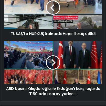
TUSAŞ'ta HÜRKUŞ kalmadı: Hepsi ihraç edildi
ABD basını Kılıçdaroğlu ile Erdoğan'ı karşılaştırdı:
'1150 odalı saray yerine...'