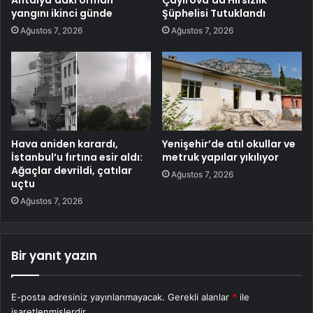
yangını ikinci günde
Şüphelisi Tutuklandı
Ağustos 7, 2026
Ağustos 7, 2026
Hava aniden karardı,
Yenişehir’de atıl okullar ve
İstanbul’u fırtına esir aldı:
metruk yapılar yıkılıyor
Ağaçlar devrildi, çatılar
Ağustos 7, 2026
uçtu
Ağustos 7, 2026
Bir yanıt yazın
E-posta adresiniz yayınlanmayacak.
Gerekli alanlar
*
ile
işaretlenmişlerdir