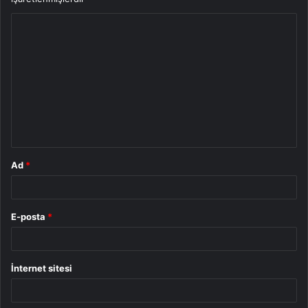
Y
o
r
u
m
*
Ad
*
E-posta
*
İnternet sitesi