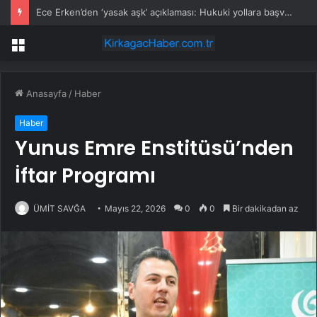
Ece Erken’den ‘yasak aşk’ açıklaması: Hukuki yollara başvuruyor
Menü
Anasayfa
/
Haber
Haber
Yunus Emre Enstitüsü’nden
İftar Programı
ÜMİT SAVĞA
Mayıs 22, 2026
0
0
Bir dakikadan az