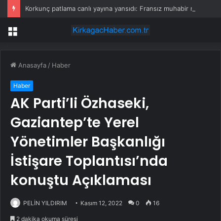
Korkunç patlama canlı yayına yansıdı: Fransız muhabir ne yapacağını şaşırdı
Menü
Anasayfa
/
Haber
Haber
AK Parti’li Özhaseki,
Gaziantep’te Yerel
Yönetimler Başkanlığı
İstişare Toplantısı’nda
konuştu Açıklaması
PELİN YILDIRIM
Kasım 12, 2022
0
16
2 dakika okuma süresi