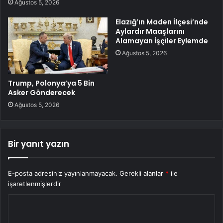
Ağustos 5, 2026
Elazığ’ın Maden İlçesi’nde
Aylardır Maaşlarını
Alamayan İşçiler Eylemde
Ağustos 5, 2026
Trump, Polonya’ya 5 Bin
Asker Gönderecek
Ağustos 5, 2026
Bir yanıt yazın
E-posta adresiniz yayınlanmayacak.
Gerekli alanlar
*
ile
işaretlenmişlerdir
Y
o