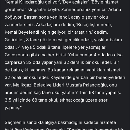
‘Kemal Kılıçdaroğlu geliyor’, ‘Dev açılışlar’, ‘Böyle hizmet
görülmedi’ sloganlar böyle. Zannedersiniz yeni bir Adana
doğuyor. Baştan sona yenilendi, acayip şeyler oldu
zannedersiniz. Arkadaşlara dedim, ‘Bu açılışlar nedir,
Kemal Beyefendi niçin geliyor, bir araştırın.’ dedim.
Getirdiler, 8 tane gözlem evi, gençlik odası, yaşlılar bakım
odası, 4 veya 5 odalı 8 tane ilçelere yer yapmışlar.
Gecekondu gibi ama her birisi. Yahu bunlar 4 odadan olsa
çarparsan 32 oda yapar yani 32 derslik bir okul eder. Bir
de battı çıktı yapmış. Bu kadar reklamını yaptıkları hizmet
32 odalı bir okul eder. Kayseri’de gariban bir belediye lideri
var. Melikgazi Belediye Lideri Mustafa Palancıoğlu, onu
aradım dedim kaç tane okul yaptın ? Tam 68 tane yapmış.
3,5 yıl içinde 68 tane okul, sıhhat ocağı üzere eser
yapmış.”
Seçmenin sandıkta algıya bakmadığını sadece hizmete
baktığını ifada eden Özhaseki, “Seçimler gelir vatandaş bir