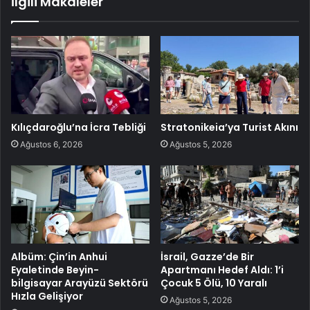
İlgili Makaleler
Kılıçdaroğlu’na İcra Tebliği
Stratonikeia’ya Turist Akını
Ağustos 6, 2026
Ağustos 5, 2026
Albüm: Çin’in Anhui
İsrail, Gazze’de Bir
Eyaletinde Beyin-
Apartmanı Hedef Aldı: 1’i
bilgisayar Arayüzü Sektörü
Çocuk 5 Ölü, 10 Yaralı
Hızla Gelişiyor
Ağustos 5, 2026