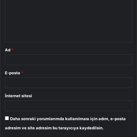
r
u
m
*
Ad
*
E-posta
*
İnternet sitesi
Daha sonraki yorumlarımda kullanılması için adım, e-posta
adresim ve site adresim bu tarayıcıya kaydedilsin.