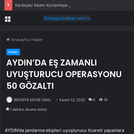
Kardeşler Kadını Kurtarmaya Çalışırken Bıçaklandı
Menü
Anasayfa
/
Haber
Haber
AYDIN’DA EŞ ZAMANLI
UYUŞTURUCU OPERASYONU
50 GÖZALTI
BEDRİYE MÜGE ÜNAL
Kasım 12, 2022
0
18
1 dakika okuma süresi
AYDIN’da jandarma ekipleri uyuşturucu ticareti yapanlara