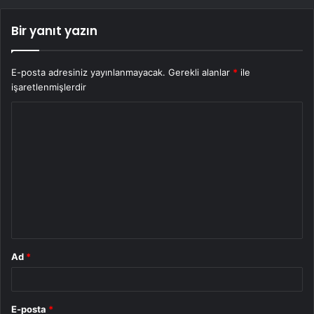
Bir yanıt yazın
E-posta adresiniz yayınlanmayacak.
Gerekli alanlar
*
ile
işaretlenmişlerdir
Y
o
r
u
m
*
Ad
*
E-posta
*