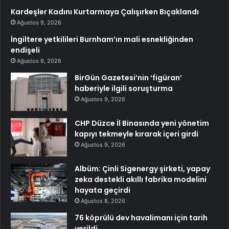
Kardeşler Kadını Kurtarmaya Çalışırken Bıçaklandı
Ağustos 9, 2026
İngiltere yetkilileri Burnham’ın mali esnekliğinden
endişeli
Ağustos 9, 2026
BirGün Gazetesi’nin ‘figüran’
haberiyle ilgili soruşturma
Ağustos 9, 2026
CHP Düzce İl Binasında yeni yönetim
kapıyı tekmeyle kırarak içeri girdi
Ağustos 9, 2026
Albüm: Çinli Sigenergy şirketi, yapay
zeka destekli akıllı fabrika modelini
hayata geçirdi
Ağustos 8, 2026
76 köprülü dev havalimanı için tarih
verildi