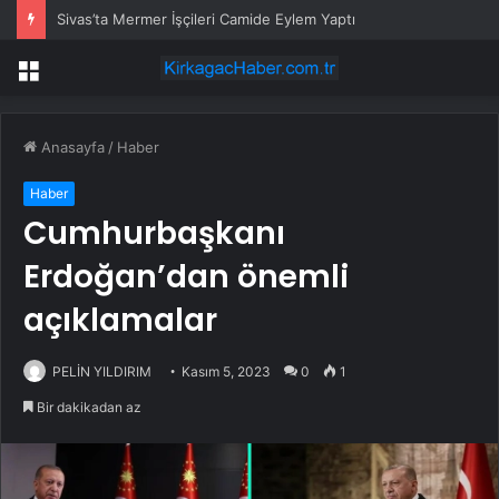
Sivas’ta Mermer İşçileri Camide Eylem Yaptı
Menü
Anasayfa
/
Haber
Haber
Cumhurbaşkanı
Erdoğan’dan önemli
açıklamalar
PELİN YILDIRIM
Kasım 5, 2023
0
1
Bir dakikadan az