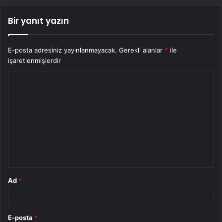
Bir yanıt yazın
E-posta adresiniz yayınlanmayacak.
Gerekli alanlar
*
ile
işaretlenmişlerdir
Y
o
r
u
m
*
Ad
*
E-posta
*