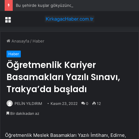
Bu şehirde kuşlar gökyüzünden patır patır düşüyor
Menü
Anasayfa
/
Haber
Haber
Öğretmenlik Kariyer
Basamakları Yazılı Sınavı,
Trakya’da başladı
PELİN YILDIRIM
Kasım 23, 2022
0
12
Bir dakikadan az
Öğretmenlik Meslek Basamakları Yazılı İmtihanı, Edirne,