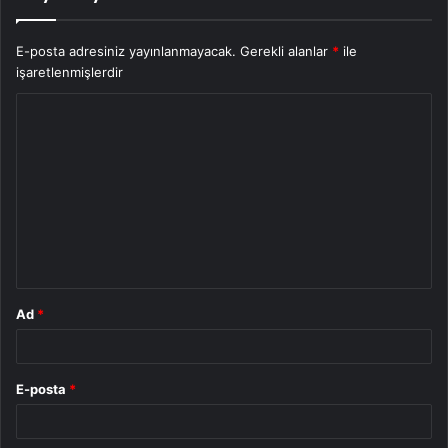
E-posta adresiniz yayınlanmayacak.
Gerekli alanlar
*
ile
işaretlenmişlerdir
Y
o
r
u
m
*
Ad
*
E-posta
*